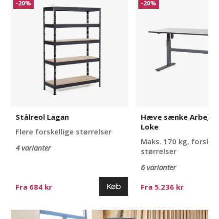
-20%
-20%
Lagan
sænke
Arbejdsbord
Loke
Stålreol Lagan
Hæve sænke Arbejds
Loke
Flere forskellige størrelser
Maks. 170 kg, forskel
4 varianter
størrelser
6 varianter
Køb
Fra 684 kr
Fra 5.236 kr