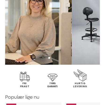
FRI
7 ÅRS
HURTIG
FRAGT
GARANTI
LEVERING
Populær lige nu
Stålreol
Hæve