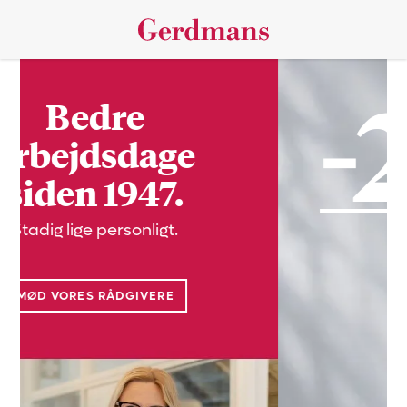
-20%
på kundefavoritter
KØP NU