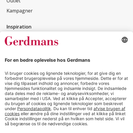
Outlet
Kampagner
Inspiration
Kundereferencer
Magasin
Tips & guides
Kontakt
salg@gerdmans.dk
49 18 07 07
Salgsafdeling åbningstider
08.00-16.00