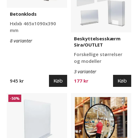
Betonklods
Hxlxb 465x1090x390
mm
Beskyttelsesskærm
8 varianter
Sira/OUTLET
Forskellige størrelser
og modeller
3 varianter
Køb
Køb
945 kr
177 kr
Beskyttelsesskærm
Overvågningsspejl
-50%
Skasen/OUTLET