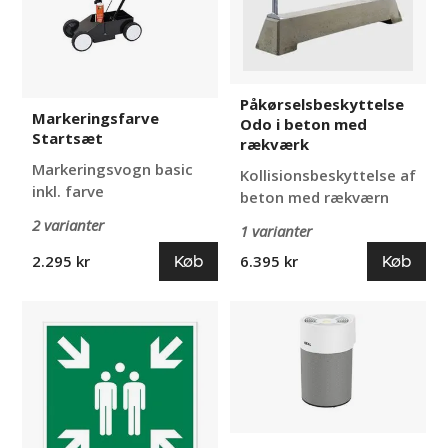
med
rækværk
Påkørselsbeskyttelse
Markeringsfarve
Odo i beton med
Startsæt
rækværk
Markeringsvogn basic
Kollisionsbeskyttelse af
inkl. farve
beton med rækværn
2 varianter
1 varianter
Køb
Køb
2.295 kr
6.395 kr
Nødskilt
Luftrenser
selvlysende
IDEAL
AP40
Pro