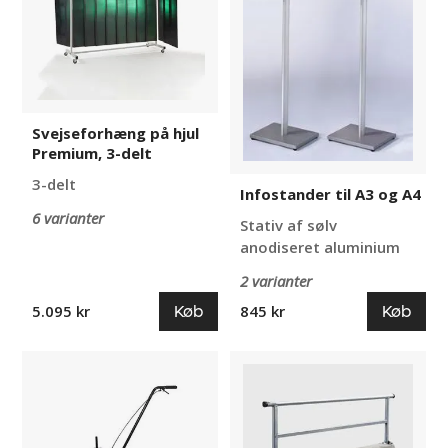
3-
A4
delt
Svejseforhæng på hjul
Premium, 3-delt
3-delt
Infostander til A3 og A4
6 varianter
Stativ af sølv
anodiseret aluminium
2 varianter
Køb
Køb
5.095 kr
845 kr
Markeringsfarve
Påkørselsbeskyttelse
Startsæt
Odo
i
beton