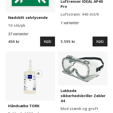
Luftrenser IDEAL AP40
Pro
Luftstrøm: 440 m3/h
Nødskilt selvlysende
1 varianter
10 stk/pk
57 varianter
Køb
Køb
450 kr
5.595 kr
Håndsæbe
Lukkede
TORK
sikkerhedsbriller
Zekler
44
Lukkede
sikkerhedsbriller Zekler
44
Håndsæbe TORK
Mod stænk og groft