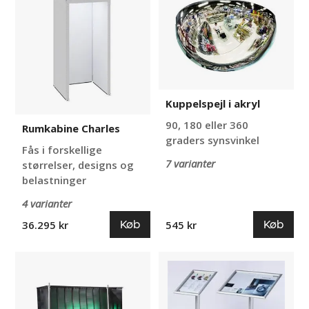
Charles
i
akryl
Kuppelspejl i akryl
90, 180 eller 360
Rumkabine Charles
graders synsvinkel
Fås i forskellige
7 varianter
størrelser, designs og
belastninger
4 varianter
Køb
Køb
36.295 kr
545 kr
Svejseforhæng
Infostander
på
til
hjul
A3
Premium,
og