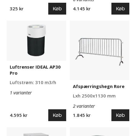
Køb
Køb
325 kr
4.145 kr
Luftrenser
Afspærringshegn
IDEAL
Rore
AP30
Pro
Luftrenser IDEAL AP30
Pro
Luftstrøm: 310 m3/h
Afspærringshegn Rore
1 varianter
Lxh 2500x1130 mm
2 varianter
Køb
Køb
4.595 kr
1.845 kr
Rumkabine
Kuppelspejl