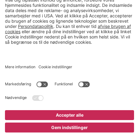
salg@gerdmans.dk
49 18 07 07
Salgsafdeling åbningstider
08.00-16.00
© 2026 Gerdmans Kontor- & Lagerudstyr A/S Alle priser er ekskl.
moms
En virksomhed i TAKKT-gruppen
Cookie indstillinger
;