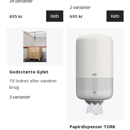
34 varianter
2 varianter
Køb
Køb
695 kr
695 kr
Godsstøtte
Papirdispenser
Gylet
TORK
Godsstøtte Gylet
Til lodret eller vandret
brug
3 varianter
Papirdispenser TORK