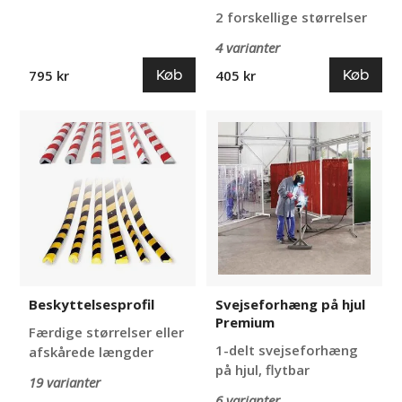
2 forskellige størrelser
4 varianter
Køb
Køb
795 kr
405 kr
Beskyttelsesprofil
Svejseforhæng
på
hjul
Premium
Beskyttelsesprofil
Svejseforhæng på hjul
Premium
Færdige størrelser eller
1-delt svejseforhæng
afskårede længder
på hjul, flytbar
19 varianter
6 varianter