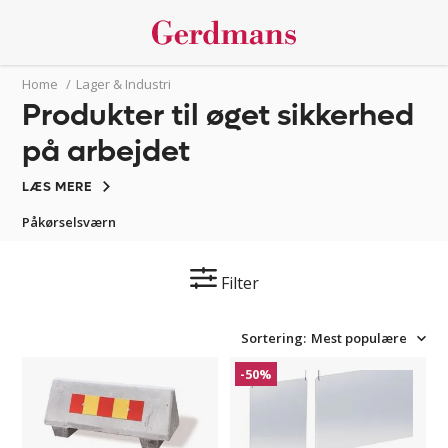
Home
/
Lager & Industri
Produkter til øget sikkerhed
på arbejdet
LÆS MERE
Påkørselsværn
Filter
Sortering:
Mest populære
Betonklods
Beskyttelsesskærm
-50%
Sira/OUTLET