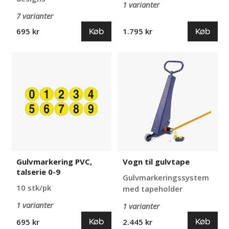
1 varianter
7 varianter
Køb
Køb
695 kr
1.795 kr
Gulvmarkering
Vogn
PVC,
til
talserie
gulvtape
0-
9
Gulvmarkering PVC,
Vogn til gulvtape
talserie 0-9
Gulvmarkeringssystem
10 stk/pk
med tapeholder
1 varianter
1 varianter
Køb
Køb
695 kr
2.445 kr