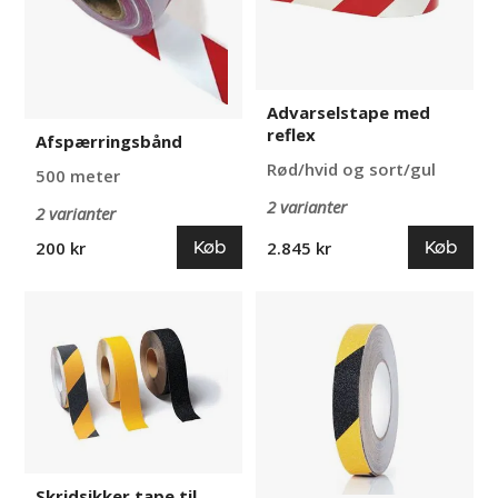
Advarselstape med
reflex
Afspærringsbånd
Rød/hvid og sort/gul
500 meter
2 varianter
2 varianter
Køb
Køb
200 kr
2.845 kr
Skridsikker
Skridsikker
tape
tape
til
Plister
trapper
Skridsikker tape til