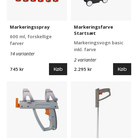
Markeringsspray
Markeringsfarve
Startsæt
600 ml, forskellige
Markeringsvogn basic
farver
inkl. farve
14 varianter
2 varianter
Køb
Køb
745 kr
2.295 kr
Sprøjtepistol
Sprayhåndtag
til
til
markeringsfarve
markeringsfarve