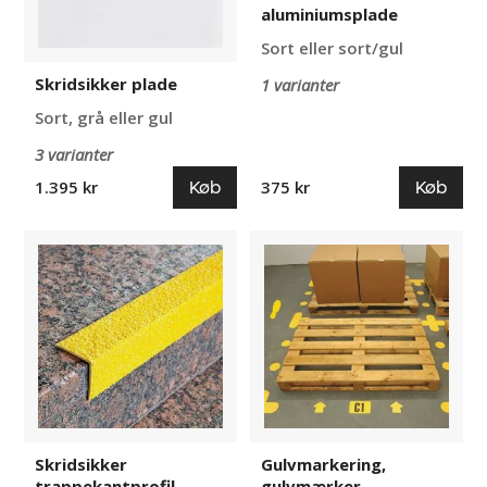
aluminiumsplade
Sort eller sort/gul
Skridsikker plade
1 varianter
Sort, grå eller gul
3 varianter
Køb
Køb
1.395 kr
375 kr
Skridsikker
Gulvmarkering,
trappekantprofil
gulvmærker
Skridsikker
Gulvmarkering,
trappekantprofil
gulvmærker