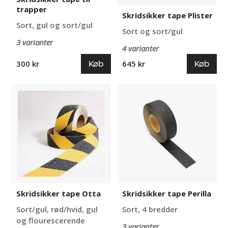
trapper
Skridsikker tape Plister
Sort, gul og sort/gul
Sort og sort/gul
3 varianter
4 varianter
Køb
Køb
300 kr
645 kr
Skridsikker
Skridsikker
tape
tape
Otta
Perilla
Skridsikker tape Otta
Skridsikker tape Perilla
Sort/gul, rød/hvid, gul
Sort, 4 bredder
og flourescerende
3 varianter