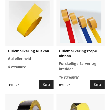
Gulvmarkering
Gulvmarkeringstape
Ruskan
Rinnan
Gulvmarkering Ruskan
Gulvmarkeringstape
Rinnan
Gul eller hvid
Forskellige farver og
8 varianter
bredder
16 varianter
Køb
Køb
310 kr
850 kr
Gulvtape
Gulvtape
Rien
Ran