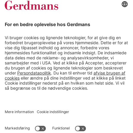
Kundereferencer
Magasin
Tips & guides
Kontakt
salg@gerdmans.dk
49 18 07 07
Salgsafdeling åbningstider
08.00-16.00
© 2026 Gerdmans Kontor- & Lagerudstyr A/S Alle priser er ekskl.
moms
En virksomhed i TAKKT-gruppen
Cookie indstillinger