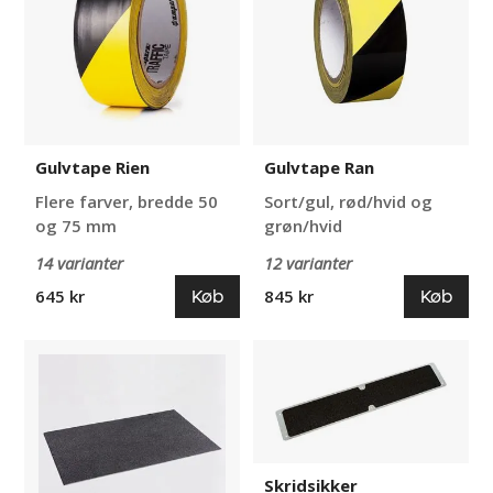
Gulvtape Rien
Gulvtape Ran
Flere farver, bredde 50
Sort/gul, rød/hvid og
og 75 mm
grøn/hvid
14 varianter
12 varianter
Køb
Køb
645 kr
845 kr
Skridsikker
Skridsikker
plade
aluminiumsplade
Skridsikker