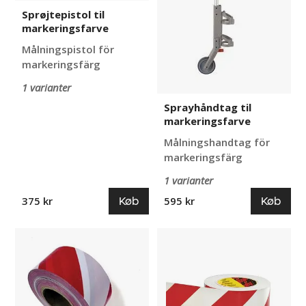
Sprøjtepistol til
markeringsfarve
Målningspistol för
markeringsfärg
1 varianter
Sprayhåndtag til
markeringsfarve
Målningshandtag för
markeringsfärg
1 varianter
Køb
Køb
375 kr
595 kr
Afspærringsbånd
Advarselstape
med
reflex