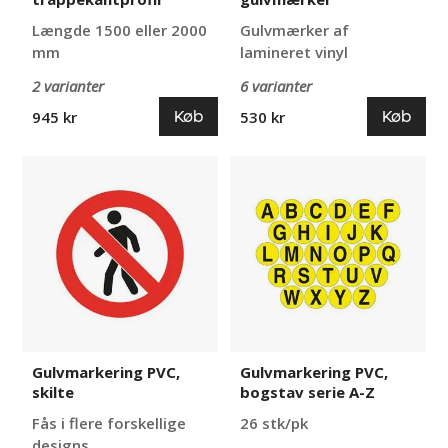
Længde 1500 eller 2000
Gulvmærker af
mm
lamineret vinyl
2 varianter
6 varianter
Køb
Køb
945 kr
530 kr
Gulvmarkering
Gulvmarkering
PVC,
PVC,
skilte
bogstav
serie
A-
Z
Gulvmarkering PVC,
Gulvmarkering PVC,
skilte
bogstav serie A-Z
Fås i flere forskellige
26 stk/pk
designs