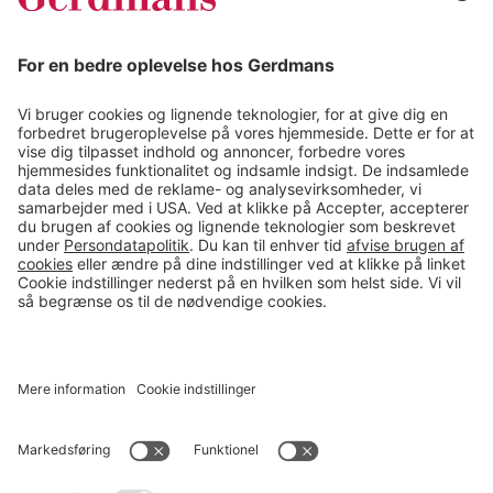
Magasin
Tips & guides
Kontakt
salg@gerdmans.dk
49 18 07 07
Salgsafdeling åbningstider
08.00-16.00
© 2026 Gerdmans Kontor- & Lagerudstyr A/S Alle priser er ekskl.
moms
En virksomhed i TAKKT-gruppen
Cookie indstillinger