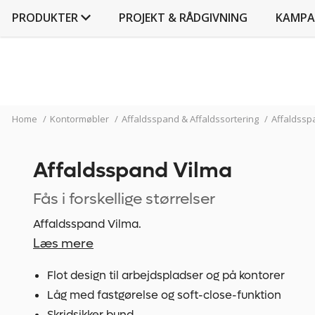
PRODUKTER
PROJEKT & RÅDGIVNING
KAMPA
Home
/
Kontormøbler
/
Affaldsspand & Affaldssortering
/
Affaldss
Affaldsspand Vilma
Fås i forskellige størrelser
Affaldsspand Vilma.
Læs mere
Flot design til arbejdspladser og på kontorer
Låg med fastgørelse og soft-close-funktion
Skridsikker bund