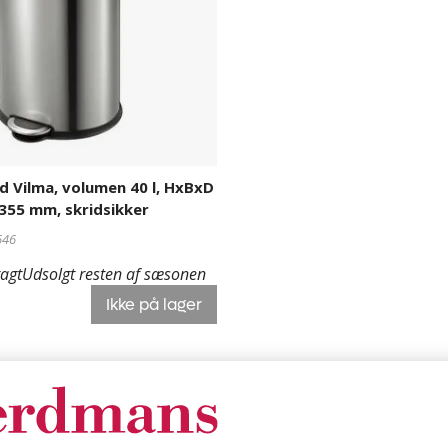
d Vilma, volumen 40 l, HxBxD
 355 mm, skridsikker
646
ragt
Udsolgt resten af sæsonen
Ikke på lager
nd
Affaldsspand