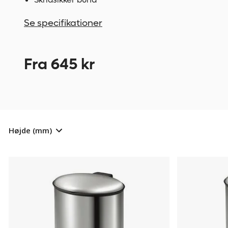
Se specifikationer
Fra 645 kr
Højde (mm)
Affaldsspand
522645
Affaldsspand
522646
Vilma,
Vilma,
volumen
volumen
35
40
l,
l,
HxBxD
HxBxD