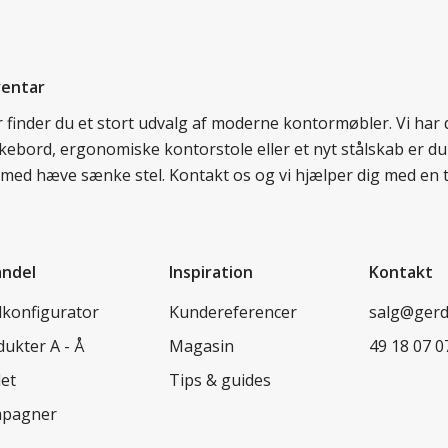
ventar
er finder du et stort udvalg af moderne kontormøbler. Vi ha
nkebord, ergonomiske kontorstole eller et nyt stålskab er du
rd med hæve sænke stel. Kontakt os og vi hjælper dig med en 
andel
Inspiration
Kontakt
lkonfigurator
Kundereferencer
salg@ger
ukter A - Å
Magasin
49 18 07 0
let
Tips & guides
pagner