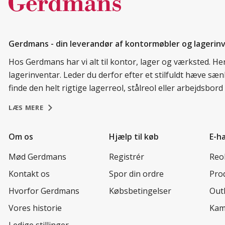
Gerdmans - din leverandør af kontormøbler og lagerin
Hos Gerdmans har vi alt til kontor, lager og værksted. H
lagerinventar. Leder du derfor efter et stilfuldt hæve sæ
finde den helt rigtige lagerreol, stålreol eller arbejdsbo
LÆS MERE
Om os
Hjælp til køb
E-h
Mød Gerdmans
Registrér
Reo
Kontakt os
Spor din ordre
Prod
Hvorfor Gerdmans
Købsbetingelser
Out
Vores historie
Kam