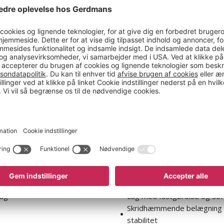
Paulina
nd med vippelåg
Affaldsspand Paulina
Fås i forskellige designs
l
Sidegreb for nem håndterin
låg
Låg med fastgørelse og sof
Skridhæmmende belægning 
stabilitet