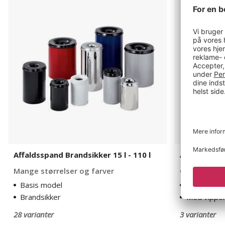
Brandsikker
med
15
vippelåg
l
-
110
l
Affaldsspand Brandsikker 15 l - 110 l
Affaldsspa
Mange størrelser og farver
God pris!
Basis model
Basis mode
Brandsikker
Med vippe
28 varianter
3 varianter