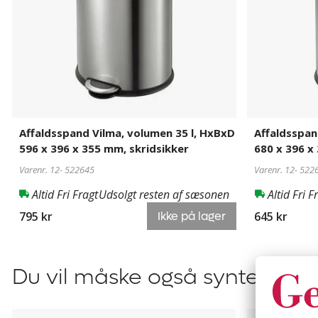
596
680
x
x
396
396
x
x
355
355
mm,
mm,
skridsikker
skridsikker
Affaldsspand Vilma, volumen 35 l, HxBxD
Affaldsspan
596 x 396 x 355 mm, skridsikker
680 x 396 x
Varenr. 12-
522645
Varenr. 12-
522
Altid Fri Fragt
Udsolgt resten af sæsonen
Altid Fri F
795 kr
645 kr
Ikke på lager
Du vil måske også syntes om
Affaldsspand
Affaldsspa