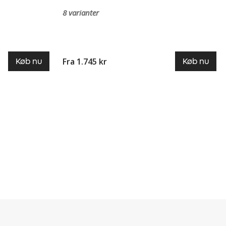
8 varianter
Fra 1.745 kr
Køb nu
Køb nu