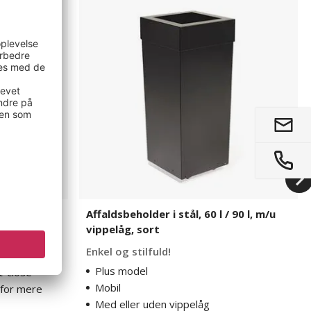
i
stål,
60
l
/
90
l,
m/u
vippelåg,
sort
Affaldsbeholder i stål, 60 l / 90 l, m/u
vippelåg, sort
Enkel og stilfuld!
g
Plus model
t-close
Mobil
for mere
Med eller uden vippelåg