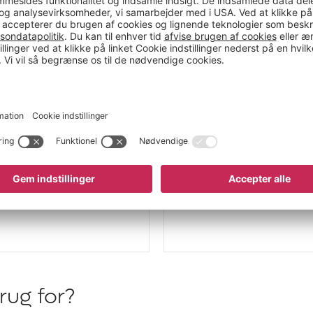
fås en
reolafstand
på 15
ug for?