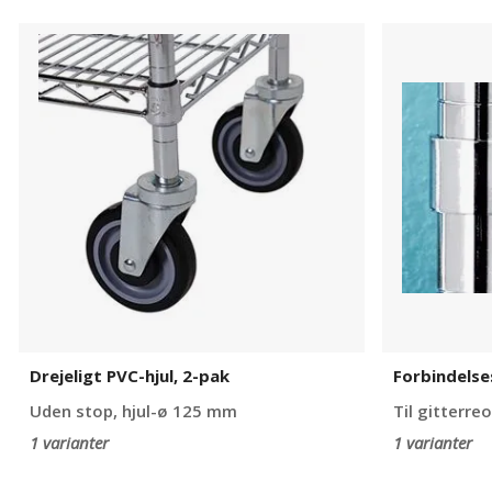
Drejeligt
Forbindels
PVC-
til
hjul,
stolpe
2-
pak
Drejeligt PVC-hjul, 2-pak
Forbindelse
Uden stop, hjul-ø 125 mm
Til gitterreo
1 varianter
1 varianter