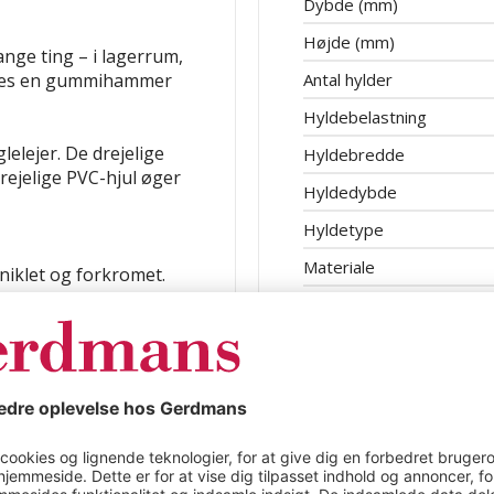
Dybde (mm)
Højde (mm)
nge ting – i lagerrum,
ruges en gummihammer
Antal hylder
Hyldebelastning
lelejer.
De drejelige
Hyldebredde
rejelige PVC-hjul øger
Hyldedybde
Hyldetype
Materiale
rniklet og forkromet.
CabinetsMaxBelastningP
bbelt galvanisering og
g af ujævnheder i
indelsesklemmer