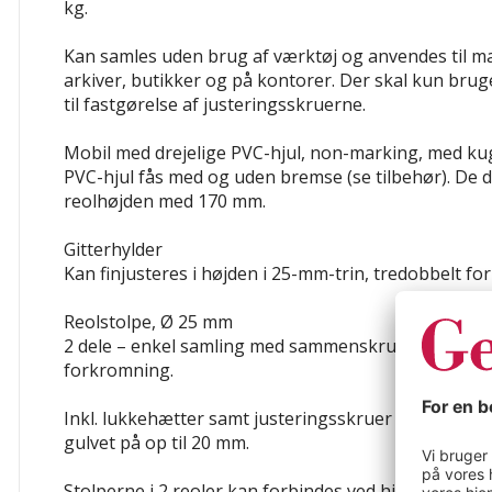
kg.
Kan samles uden brug af værktøj
og anvendes til ma
arkiver, butikker og på kontorer. Der skal kun b
til fastgørelse af justeringsskruerne.
Mobil med drejelige PVC-hjul, non-marking, med kug
PVC-hjul fås med og uden bremse (se tilbehør). De d
reolhøjden med 170 mm.
Gitterhylder
Kan finjusteres i højden i 25-mm-trin, tredobbelt fo
Reolstolpe, Ø 25 mm
2 dele – enkel samling med sammenskruning. Tredo
forkromning.
Inkl. lukkehætter samt justeringsskruer
til udlignin
gulvet på op til 20 mm.
Stolperne i 2 reoler kan forbindes ved hjælp af
forb