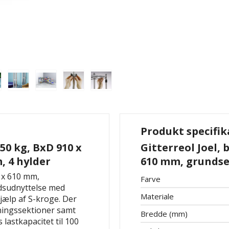
Produkt specifik
250 kg, BxD 910 x
Gitterreol Joel, 
, 4 hylder
610 mm, grundse
0 x 610 mm,
Farve
dsudnyttelse
med
Materiale
jælp af S-kroge. Der
gningssektioner samt
Bredde (mm)
lastkapacitet til 100