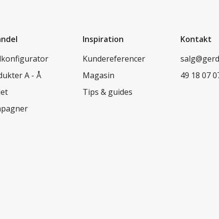
andel
Inspiration
Kontakt
lkonfigurator
Kundereferencer
salg@ger
ukter A - Å
Magasin
49 18 07 0
let
Tips & guides
pagner