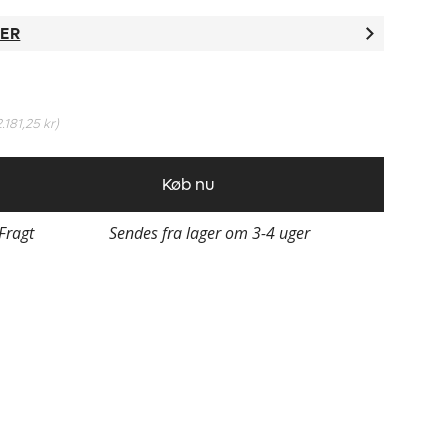
TER
2.181,25 kr
)
Køb nu
 Fragt
Sendes fra lager om 3-4 uger