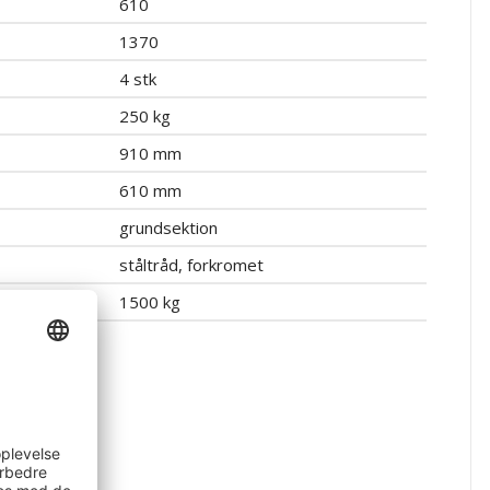
610
1370
4 stk
250 kg
910 mm
610 mm
grundsektion
ståltråd, forkromet
erSektion
1500 kg