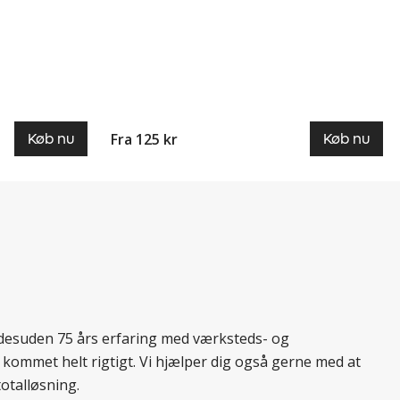
Fra 125 kr
Køb nu
Køb nu
r desuden 75 års erfaring med værksteds- og
 kommet helt rigtigt. Vi hjælper dig også gerne med at
totalløsning.