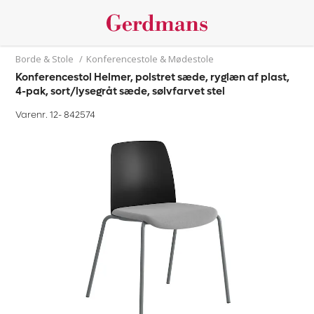
Borde & Stole
/
Konferencestole & Mødestole
Konferencestol Helmer, polstret sæde, ryglæn af plast,
4-pak, sort/lysegråt sæde, sølvfarvet stel
Varenr. 12-
842574