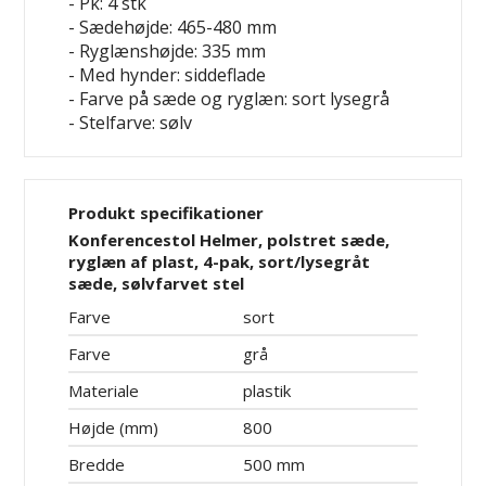
- Pk: 4 stk
- Sædehøjde: 465-480 mm
- Ryglænshøjde: 335 mm
- Med hynder: siddeflade
- Farve på sæde og ryglæn: sort
lysegrå
- Stelfarve: sølv
Produkt specifikationer
Konferencestol Helmer, polstret sæde,
ryglæn af plast, 4-pak, sort/lysegråt
sæde, sølvfarvet stel
Farve
sort
Farve
grå
Materiale
plastik
Højde (mm)
800
Bredde
500 mm