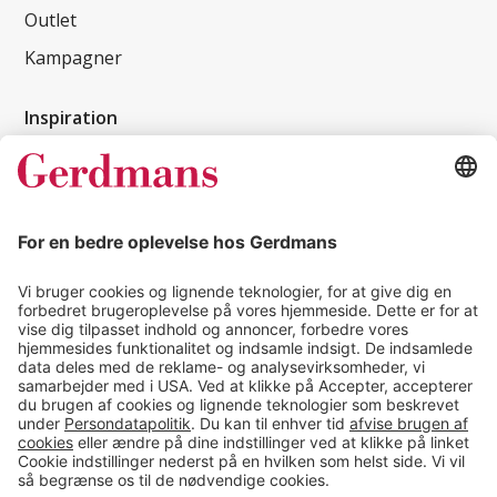
Outlet
Kampagner
Inspiration
Kundereferencer
Magasin
Tips & guides
Kontakt
salg@gerdmans.dk
49 18 07 07
Salgsafdeling åbningstider
08.00-16.00