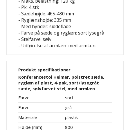
- Maks. belastning: 120 kg
- Pk: 4 stk
- Sædehøjde: 465-480 mm
- Ryglænshøjde: 335 mm
- Med hynder: siddeflade
- Farve på sæde og ryglæn: sort
lysegrå
- Stelfarve: sølv
- Udførelse af armlæn: med armlæn
Produkt specifikationer
Konferencestol Helmer, polstret sæde,
ryglæn af plast, 4-pak, sort/lysegråt
sæde, sølvfarvet stel, med armlæn
Farve
sort
Farve
grå
Materiale
plastik
Højde (mm)
800