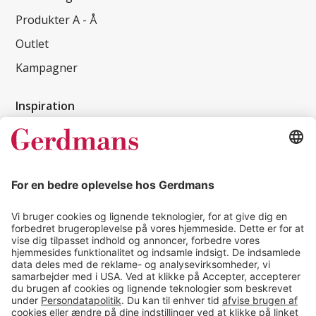
Produkter A - Å
Outlet
Kampagner
Inspiration
Kundereferencer
Magasin
Tips & guides
Kontakt
salg@gerdmans.dk
49 18 07 07
Salgsafdeling åbningstider