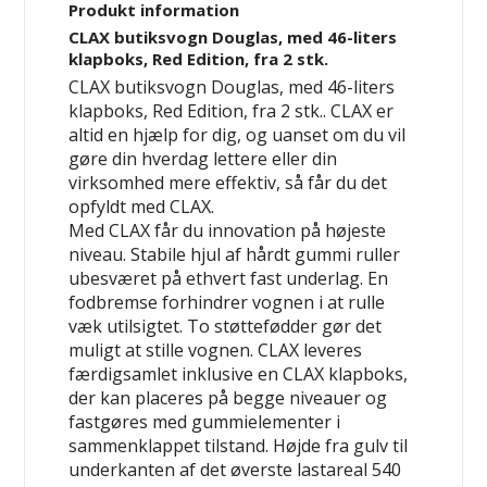
Produkt information
CLAX butiksvogn Douglas, med 46-liters
klapboks, Red Edition, fra 2 stk.
CLAX butiksvogn Douglas, med 46-liters
klapboks, Red Edition, fra 2 stk.. CLAX er
altid en hjælp for dig, og uanset om du vil
gøre din hverdag lettere eller din
virksomhed mere effektiv, så får du det
opfyldt med CLAX.
Med CLAX får du innovation på højeste
niveau. Stabile hjul af hårdt gummi ruller
ubesværet på ethvert fast underlag. En
fodbremse forhindrer vognen i at rulle
væk utilsigtet. To støttefødder gør det
muligt at stille vognen. CLAX leveres
færdigsamlet inklusive en CLAX klapboks,
der kan placeres på begge niveauer og
fastgøres med gummielementer i
sammenklappet tilstand. Højde fra gulv til
underkanten af det øverste lastareal 540