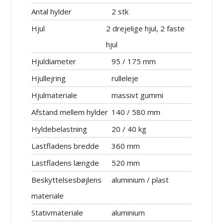
Antal hylder
2 stk
Hjul
2 drejelige hjul, 2 faste
hjul
Hjuldiameter
95 / 175 mm
Hjullejring
rulleleje
Hjulmateriale
massivt gummi
Afstand mellem hylder
140 / 580 mm
Hyldebelastning
20 / 40 kg
Lastfladens bredde
360 mm
Lastfladens længde
520 mm
Beskyttelsesbøjlens
aluminium / plast
materiale
Stativmateriale
aluminium