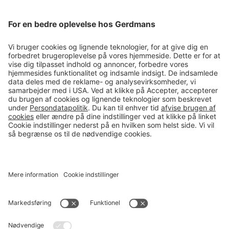
Magasin
Tips & guides
Kontakt
salg@gerdmans.dk
49 18 07 07
Salgsafdeling åbningstider
08.00-16.00
© 2026 Gerdmans Kontor- & Lagerudstyr A/S Alle priser er ekskl.
moms
En virksomhed i TAKKT-gruppen
Cookie indstillinger