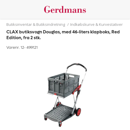
Butiksinventar & Butiksindretning
/
Indkøbskurve & Kurvestativer
CLAX butiksvogn Douglas, med 46-liters klapboks, Red
Edition, fra 2 stk.
Varenr. 12-
499121