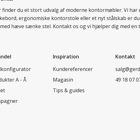
er finder du et stort udvalg af moderne kontormøbler. Vi ha
nkebord, ergonomiske kontorstole eller et nyt stålskab er du
rd med hæve sænke stel. Kontakt os og vi hjælper dig med en 
andel
Inspiration
Kontakt
lkonfigurator
Kundereferencer
salg@ger
ukter A - Å
Magasin
49 18 07 0
let
Tips & guides
pagner