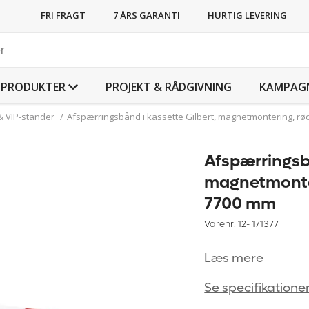
FRI FRAGT
7 ÅRS GARANTI
HURTIG LEVERING
PRODUKTER
PROJEKT & RÅDGIVNING
KAMPAG
& VIP-stander
/
Afspærringsbånd i kassette Gilbert, magnetmontering, rø
Afspærringsbå
magnetmonter
7700 mm
Varenr. 12-
171377
Læs mere
Se specifikatione