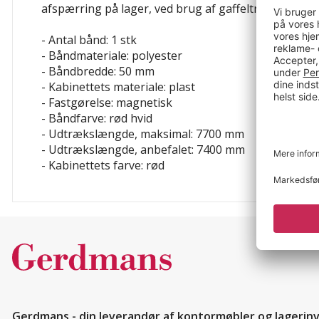
afspærring på lager, ved brug af gaffeltruck etc.
- Antal bånd: 1 stk
- Båndmateriale: polyester
- Båndbredde: 50 mm
- Kabinettets materiale: plast
- Fastgørelse: magnetisk
- Båndfarve: rød
hvid
- Udtrækslængde, maksimal: 7700 mm
- Udtrækslængde, anbefalet: 7400 mm
- Kabinettets farve: rød
Gerdmans - din leverandør af kontormøbler og lagerin