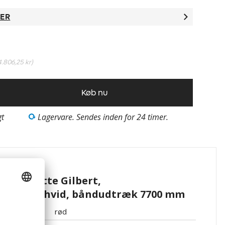
TER
4.806,25 kr
)
Køb nu
gt
Lagervare. Sendes inden for 24 timer.
ationer
i kassette Gilbert,
, rød / hvid, båndudtræk 7700 mm
rød