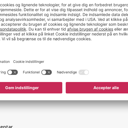
Farve
Materiale
Længde (mm)
Bredde (mm)
Bredde
Fastgørelse
Længde
Udførelse
ventar