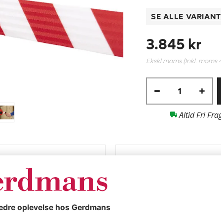
SE ALLE VARIAN
3.845 kr
Ekskl.moms (Inkl. moms
Altid Fri Fra
Produkt specifik
Afspærringsbånd 
udtræk 7700 mm
magnetmontering
g, rød / hvid,
Farve
eter til fleksibel