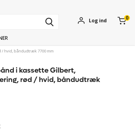
Søg
Log ind
blandt
15
739
NER
produkter
d / hvid, båndudtræk 7700 mm
nd i kassette Gilbert,
ing, rød / hvid, båndudtræk
r