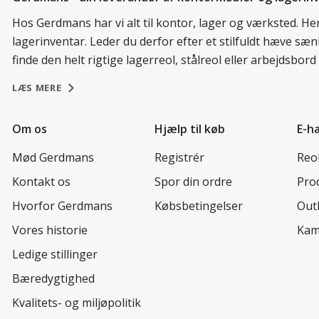
Hos Gerdmans har vi alt til kontor, lager og værksted. H
lagerinventar. Leder du derfor efter et stilfuldt hæve sæ
finde den helt rigtige lagerreol, stålreol eller arbejdsbo
LÆS MERE
Om os
Hjælp til køb
E-h
Mød Gerdmans
Registrér
Reo
Kontakt os
Spor din ordre
Prod
Hvorfor Gerdmans
Købsbetingelser
Out
Vores historie
Kam
Ledige stillinger
Bæredygtighed
Kvalitets- og miljøpolitik