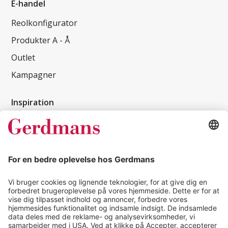
E-handel
Reolkonfigurator
Produkter A - Å
Outlet
Kampagner
Inspiration
Kundereferencer
Magasin
Tips & guides
Kontakt
salg@gerdmans.dk
49 18 07 07