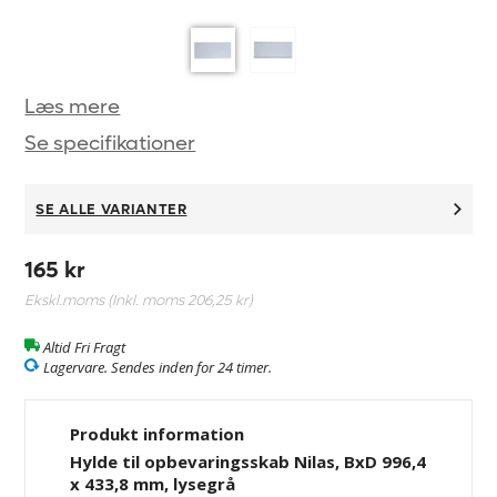
Læs mere
Se specifikationer
SE ALLE VARIANTER
165 kr
Ekskl.moms (Inkl. moms
206,25 kr
)
Altid Fri Fragt
Lagervare. Sendes inden for 24 timer.
Produkt information
Hylde til opbevaringsskab Nilas, BxD 996,4
x 433,8 mm, lysegrå