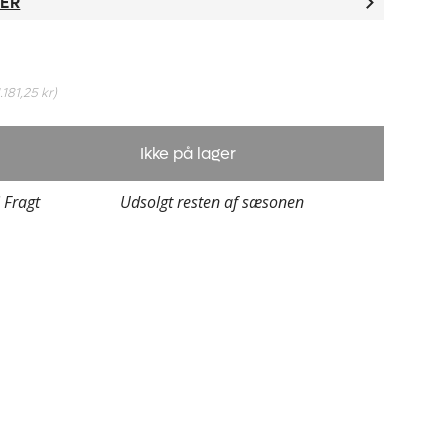
TER
1.181,25 kr
)
Ikke på lager
i Fragt
Udsolgt resten af sæsonen