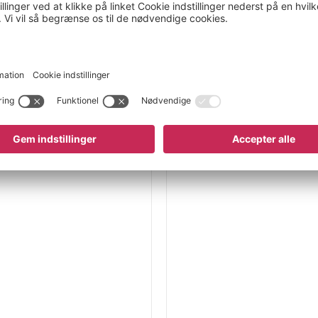
m installation.
 omklædningsrum og
ler i industri- og
varingsløsning til dine