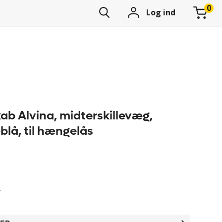
Log ind
ab Alvina, midterskillevæg,
eblå, til hængelås
r