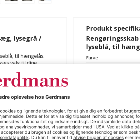
Produkt specifik
æg, lysegrå /
Rengøringsskab A
lyseblå, til hæn
seblå, til hængelås.
Farve
ses valg til dine
Materiale
e og en perfekt
 design.
lusiv kroge er Alvina-
e hylder, så du kan
erne i lågen sikrer en
 få universalskabet til