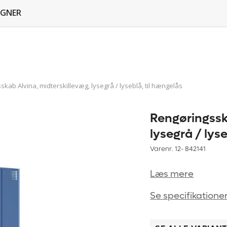
GNER
kab Alvina, midterskillevæg, lysegrå / lyseblå, til hængelås
Rengøringssk
lysegrå / lys
Varenr. 12-
842141
Læs mere
Se specifikatione