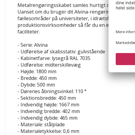
Metalrengøringsskabet samles hurtigt og nemt – ne
Uanset om du bruger dit Alvina-rengøringsskab i
fællesområder på universiteter, i idrætsforeninger el
produktionsvirksomheder så får du en effektiv opbe
faciliteter.
- Serie: Alvina
- Udførelse af skabsstativ: gulvstående
- Kabinetfarve: lysegrå RAL 7035
- Udførelse: midterskillevæg
- Højde: 1800 mm
- Bredde: 450 mm
- Dybde: 500 mm
- Dørenes åbningsvinkel: 110 °
- Sektionsbredde: 450 mm
- Indvendig højde: 1667 mm
- Indvendig bredde: 402 mm
- Indvendig dybde: 465 mm
- Materiale: stålplade
- Materialetykkelse: 0,6 mm