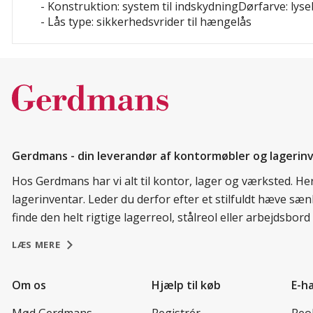
- Konstruktion: system til indskydningDørfarve: lys
- Lås type: sikkerhedsvrider til hængelås
Gerdmans - din leverandør af kontormøbler og lagerin
Hos Gerdmans har vi alt til kontor, lager og værksted. H
lagerinventar. Leder du derfor efter et stilfuldt hæve sæ
finde den helt rigtige lagerreol, stålreol eller arbejdsbo
LÆS MERE
Om os
Hjælp til køb
E-h