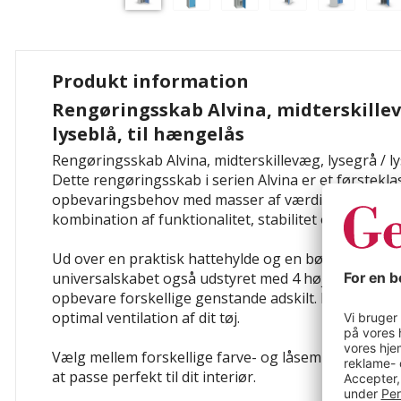
Produkt information
Rengøringsskab Alvina, midterskillev
lyseblå, til hængelås
Rengøringsskab Alvina, midterskillevæg, lysegrå / ly
Dette rengøringsskab i serien Alvina er et førsteklas
opbevaringsbehov med masser af værdi for pengen
kombination af funktionalitet, stabilitet og moderne
Ud over en praktisk hattehylde og en bøjlestang ink
universalskabet også udstyret med 4 højdejusterbar
opbevare forskellige genstande adskilt. Perforering
optimal ventilation af dit tøj.
Vælg mellem forskellige farve- og låsemuligheder, og
at passe perfekt til dit interiør.