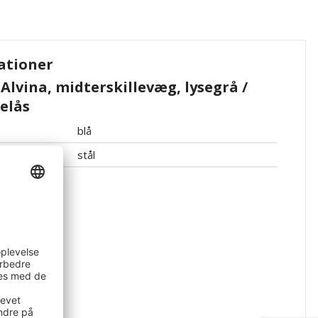
ationer
lvina, midterskillevæg, lysegrå /
gelås
blå
stål