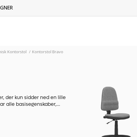
GNER
isk Kontorstol
/
Kontorstol Bravo
r, der kun sidder ned en lille
ar alle basisegenskaber,
elt i kortere
 stolen også unge