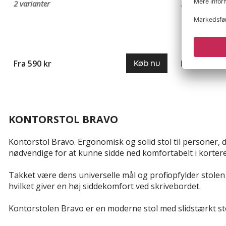
2 varianter
5 varianter
Fra 590 kr
Fra 9.995 kr
Køb nu
KONTORSTOL BRAVO
Kontorstol Bravo. Ergonomisk og solid stol til personer, d
nødvendige for at kunne sidde ned komfortabelt i korter
Takket være dens universelle mål og profil opfylder stole
hvilket giver en høj siddekomfort ved skrivebordet.
Kontorstolen Bravo er en moderne stol med slidstærkt stof