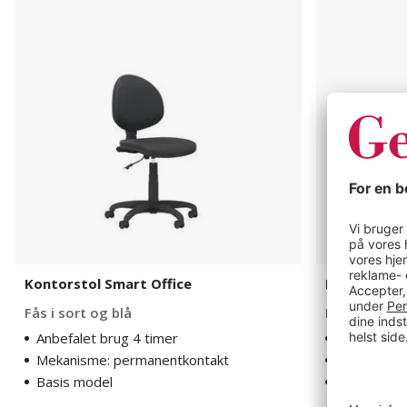
Kontorstol
Kontorstol
Smart
Sverigestol
Office
9080
24H
Kontorstol Smart Office
Kontorstol 
Fås i sort og blå
Med armlæn
Anbefalet brug 4 timer
Anbefalet 
Mekanisme: permanentkontakt
Stærk og ro
Basis model
Premium m