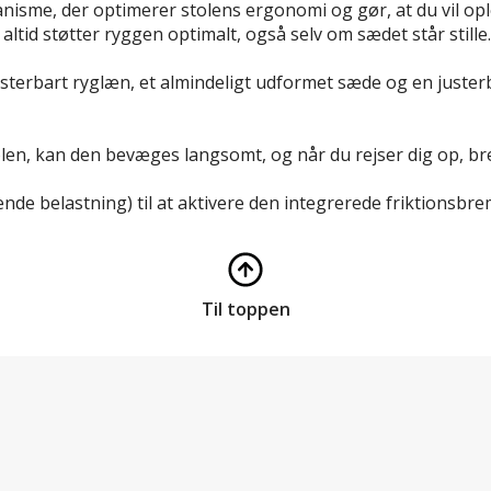
sme, der optimerer stolens ergonomi og gør, at du vil op
tid støtter ryggen optimalt, også selv om sædet står stille.
dejusterbart ryglæn, et almindeligt udformet sæde og en just
len, kan den bevæges langsomt, og når du rejser dig op, br
nde belastning) til at aktivere den integrerede friktionsb
Til toppen