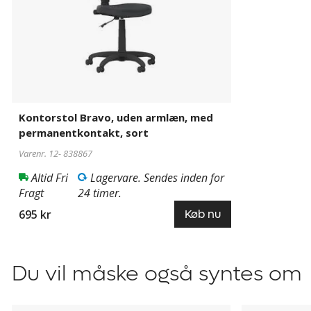
Kontorstol Bravo, uden armlæn, med
permanentkontakt, sort
Varenr. 12-
838867
Altid Fri
Lagervare. Sendes inden for
Fragt
24 timer.
695 kr
Køb nu
Du vil måske også syntes om