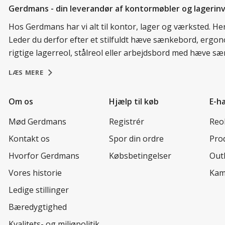
Gerdmans - din leverandør af kontormøbler og lagerin
Hos Gerdmans har vi alt til kontor, lager og værksted. He
Leder du derfor efter et stilfuldt hæve sænkebord, ergono
rigtige lagerreol, stålreol eller arbejdsbord med hæve sæn
LÆS MERE
Om os
Hjælp til køb
E-h
Mød Gerdmans
Registrér
Reol
Kontakt os
Spor din ordre
Prod
Hvorfor Gerdmans
Købsbetingelser
Out
Vores historie
Kam
Ledige stillinger
Bæredygtighed
Kvalitets- og miljøpolitik