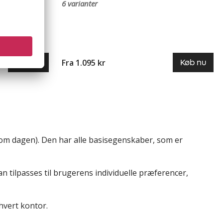
6 varianter
Fra 1.095 kr
Køb nu
Køb nu
er om dagen). Den har alle basisegenskaber, som er
n tilpasses til brugerens individuelle præferencer,
hvert kontor.