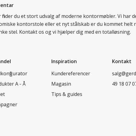
ventar
r finder du et stort udvalg af moderne kontormøbler. Vi har
miske kontorstole eller et nyt stålskab er du kommet helt rig
ke stel. Kontakt os og vi hjælper dig med en totalløsning.
andel
Inspiration
Kontakt
konfigurator
Kundereferencer
salg@ger
ukter A - Å
Magasin
49 18 07 0
let
Tips & guides
pagner