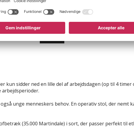
11 varianter
Fra 6.595 kr
Køb nu
er kun sidder ned en lille del af arbejdsdagen (op til 4 tim
e arbejdsperioder.
n også unge menneskers behov. En operativ stol, der nemt ka
betræk (35.000 Martindale) i sort, der passer perfekt til et