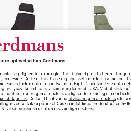
Kontorstol
en
Sverigestolen
814
Klassikeren
Sverigestolen 9080 24H
Kontorstol Sverigestolen 
Klassikeren
 og nakkestøtte
Med armlæn og nakkestøtt
brug 24 timer
Anbefalet brug 12 timer
bust til krævende miljøer
Mekanisme: knæledsvip
odel
Premium model