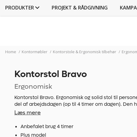
PRODUKTER
PROJEKT & RÅDGIVNING
KAMPA
Home
/
Kontormøbler
/
Kontorstole & Ergonomisk tilbehør
/
Ergonom
Kontorstol Bravo
Ergonomisk
Kontorstol Bravo. Ergonomisk og solid stol til persone
del af arbejdsdagen (op til 4 timer om dagen). Den h
som er nødvendige for at kunne sidde ned komfortab
Læs mere
arbejdsperioder.
Anbefalet brug 4 timer
Takket være dens universelle mål og profil opfylder
Plus model