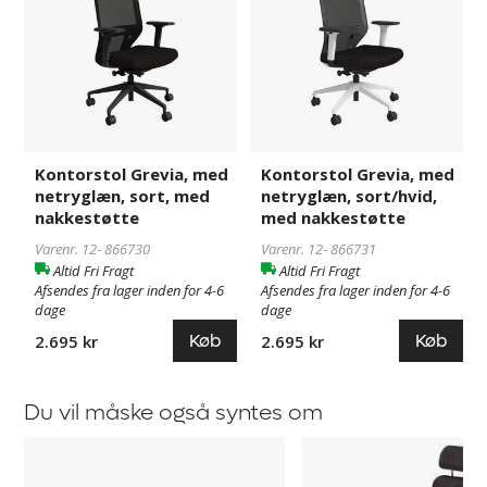
netryglæn,
netryglæn,
sort,
sort/hvid,
med
med
nakkestøtte
nakkestøtte
Kontorstol Grevia, med
Kontorstol Grevia, med
netryglæn, sort, med
netryglæn, sort/hvid,
nakkestøtte
med nakkestøtte
Varenr. 12-
866730
Varenr. 12-
866731
Altid Fri Fragt
Altid Fri Fragt
Afsendes fra lager inden for 4-6
Afsendes fra lager inden for 4-6
dage
dage
Køb
Køb
2.695 kr
2.695 kr
Du vil måske også syntes om
Kontorstol
Kontorstol
Smart
Sverigestolen