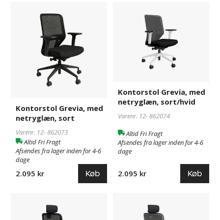
Kontorstol
862073
Kontorstol
862074
Grevia,
Grevia,
med
med
netryglæn,
netryglæn,
sort
sort/hvid
Kontorstol Grevia, med
netryglæn, sort/hvid
Kontorstol Grevia, med
Varenr. 12-
862074
netryglæn, sort
Varenr. 12-
862073
Altid Fri Fragt
Altid Fri Fragt
Afsendes fra lager inden for 4-6
Afsendes fra lager inden for 4-6
dage
dage
Køb
Køb
2.095 kr
2.095 kr
Kontorstol
866730
Kontorstol
866731
Grevia,
Grevia,
med
med