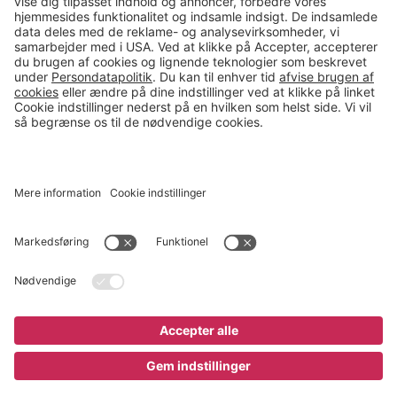
salg@gerdmans.dk
49 18 07 07
Salgsafdeling åbningstider
08.00-16.00
© 2026 Gerdmans Kontor- & Lagerudstyr A/S Alle priser er ekskl.
moms
En virksomhed i TAKKT-gruppen
Cookie indstillinger
;