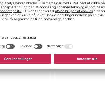
 hvilket understøtter
n. Den automatiske
tid giver den rette
 nakkestøtte.
ør Grevia til en
til en bred vifte af