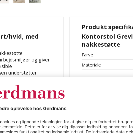
Produkt specifik
rt/hvid, med
Kontorstol Grev
nakkestøtte
akkestøtte.
Farve
arbejdsmiljøer og giver
Materiale
ksible
læn understøtter
klima. De forskellige
n til forskellige
 i højde, dybde og
iver en målrettet støtte
ver en omfattende
 sidder oprejst og endda
nkronmekanisme