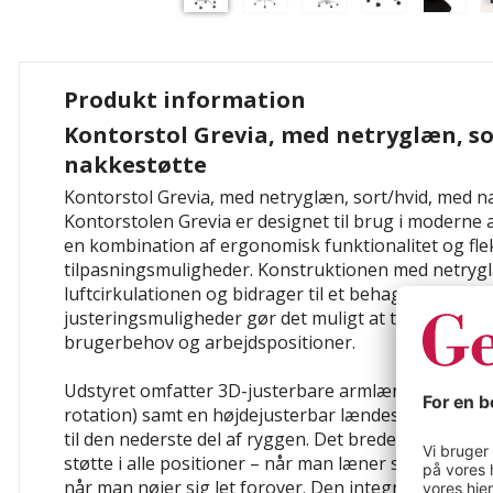
Produkt information
Kontorstol Grevia, med netryglæn, so
nakkestøtte
Kontorstol Grevia, med netryglæn, sort/hvid, med n
Kontorstolen Grevia er designet til brug i moderne 
en kombination af ergonomisk funktionalitet og fle
tilpasningsmuligheder. Konstruktionen med netryg
luftcirkulationen og bidrager til et behageligt sidde
justeringsmuligheder gør det muligt at tilpasse stole
brugerbehov og arbejdspositioner.
Udstyret omfatter 3D-justerbare armlæn (justerbare
rotation) samt en højdejusterbar lændestøtte, der g
til den nederste del af ryggen. Det brede ryglæn gi
støtte i alle positioner – når man læner sig tilbage,
når man nøjer sig let forover. Den integrerede sy