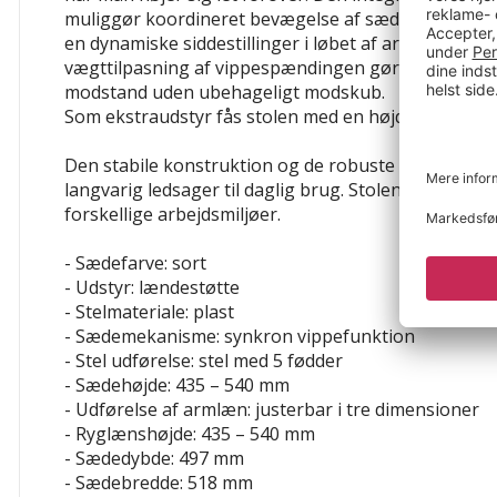
muliggør koordineret bevægelse af sæde og ryglæn,
en dynamiske siddestillinger i løbet af arbejdsdage
vægttilpasning af vippespændingen gør, at stolen al
modstand uden ubehageligt modskub.
Som ekstraudstyr fås stolen med en højdejusterbar
Den stabile konstruktion og de robuste materialer g
langvarig ledsager til daglig brug. Stolen er velegnet 
forskellige arbejdsmiljøer.
- Sædefarve: sort
- Udstyr: lændestøtte
- Stelmateriale: plast
- Sædemekanisme: synkron vippefunktion
- Stel udførelse: stel med 5 fødder
- Sædehøjde: 435 – 540 mm
- Udførelse af armlæn: justerbar i tre dimensioner
- Ryglænshøjde: 435 – 540 mm
- Sædedybde: 497 mm
- Sædebredde: 518 mm