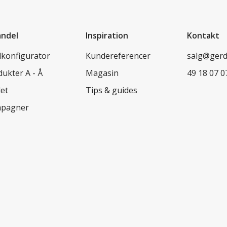
andel
Inspiration
Kontakt
lkonfigurator
Kundereferencer
salg@ger
ukter A - Å
Magasin
49 18 07 0
let
Tips & guides
pagner