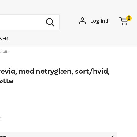
Søg
Log ind
blandt
15
739
NER
produkter
støtte
evia, med netryglæn, sort/hvid,
øtte
r