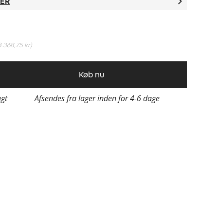
TER
3.368,75 kr
)
Køb nu
agt
Afsendes fra lager inden for 4-6 dage