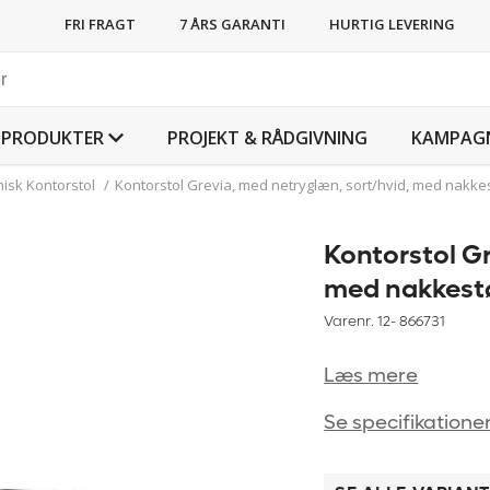
FRI FRAGT
7 ÅRS GARANTI
HURTIG LEVERING
PRODUKTER
PROJEKT & RÅDGIVNING
KAMPAG
isk Kontorstol
/
Kontorstol Grevia, med netryglæn, sort/hvid, med nakke
Kontorstol Gr
med nakkest
Varenr. 12-
866731
Læs mere
Se specifikatione