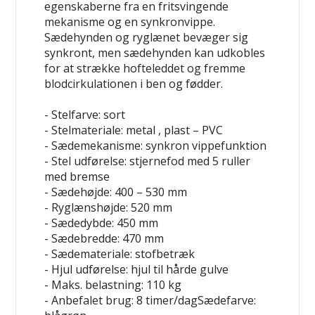
egenskaberne fra en fritsvingende
mekanisme og en synkronvippe.
Sædehynden og ryglænet bevæger sig
synkront, men sædehynden kan udkobles
for at strække hofteleddet og fremme
blodcirkulationen i ben og fødder.
- Stelfarve: sort
- Stelmateriale: metal , plast – PVC
- Sædemekanisme: synkron vippefunktion
- Stel udførelse: stjernefod med 5 ruller
med bremse
- Sædehøjde: 400 – 530 mm
- Ryglænshøjde: 520 mm
- Sædedybde: 450 mm
- Sædebredde: 470 mm
- Sædemateriale: stofbetræk
- Hjul udførelse: hjul til hårde gulve
- Maks. belastning: 110 kg
- Anbefalet brug: 8 timer/dagSædefarve: