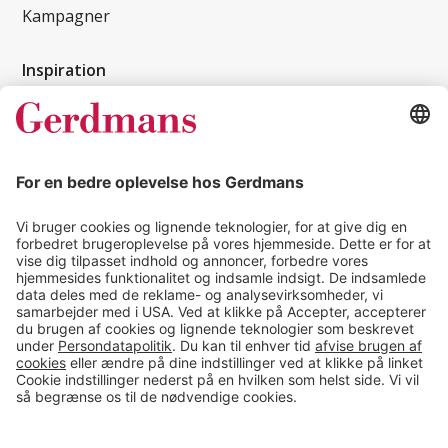
Kampagner
Inspiration
Kundereferencer
Magasin
Tips & guides
Kontakt
salg@gerdmans.dk
49 18 07 07
Salgsafdeling åbningstider
08.00-16.00