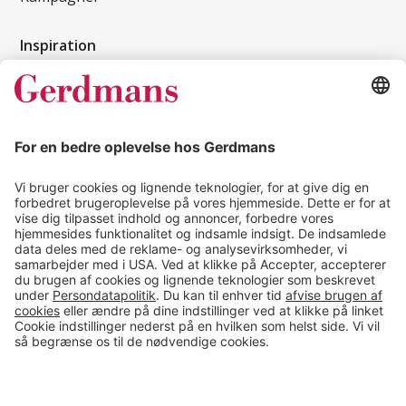
Inspiration
Kundereferencer
Magasin
Tips & guides
Kontakt
salg@gerdmans.dk
49 18 07 07
Salgsafdeling åbningstider
08.00-16.00