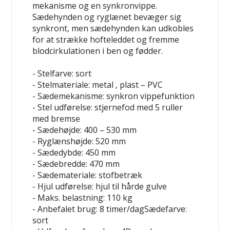
mekanisme og en synkronvippe.
Sædehynden og ryglænet bevæger sig
synkront, men sædehynden kan udkobles
for at strække hofteleddet og fremme
blodcirkulationen i ben og fødder.
- Stelfarve: sort
- Stelmateriale: metal , plast – PVC
- Sædemekanisme: synkron vippefunktion
- Stel udførelse: stjernefod med 5 ruller
med bremse
- Sædehøjde: 400 – 530 mm
- Ryglænshøjde: 520 mm
- Sædedybde: 450 mm
- Sædebredde: 470 mm
- Sædemateriale: stofbetræk
- Hjul udførelse: hjul til hårde gulve
- Maks. belastning: 110 kg
- Anbefalet brug: 8 timer/dagSædefarve:
sort