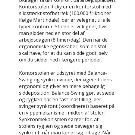
bidrager til din komfort på arbejdspladsen.
Kontorstolen Ricky er en kontorstol med
slidstærkt stofbetræk (100.000 friktioner
ifølge Martindale), der er velegnet til alle
typer kontorer. Stolen er velegnet, hvis
man sidder ned en stor del af
arbejdsdagen (8 timer/dag). Den har de
ergonomiske egenskaber, som en stol
skal have, for at du kan sidde godt, selv
om du sidder ned i længere perioder.
Kontorstolen er udstyret med Balance-
Swing og synkronvippe, der øger stolens
ergonomi og giver en mere behagelig
siddeposition. Balance-Swing gør, at sæde
og ryglæn har en fast indstilling, der
svinger synkront (koordineret) baseret på
en vippemekanisme i midten af ​​stolen.
Synkronmekanismen sørger for, at
stolens ryglæn og sæde bevæger sig
synkront, når man læner sig tilbage. Når