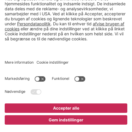
salg@gerdmans.dk
49 18 07 07
Salgsafdeling åbningstider
08.00-16.00
© 2026 Gerdmans Kontor- & Lagerudstyr A/S Alle priser er ekskl.
moms
En virksomhed i TAKKT-gruppen
Cookie indstillinger
Køb nu
3.245 kr
;