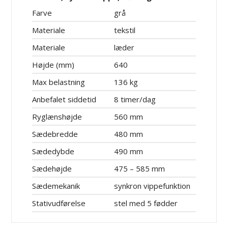
Farve
grå
Materiale
tekstil
Materiale
læder
Højde (mm)
640
Max belastning
136 kg
Anbefalet siddetid
8 timer/dag
Ryglænshøjde
560 mm
Sædebredde
480 mm
Sædedybde
490 mm
Sædehøjde
475 – 585 mm
Sædemekanik
synkron vippefunktion
Stativudførelse
stel med 5 fødder