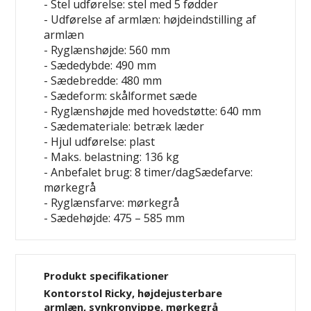
- Stel udførelse: stel med 5 fødder
- Udførelse af armlæn: højdeindstilling af
armlæn
- Ryglænshøjde: 560 mm
- Sædedybde: 490 mm
- Sædebredde: 480 mm
- Sædeform: skålformet sæde
- Ryglænshøjde med hovedstøtte: 640 mm
- Sædemateriale: betræk
læder
- Hjul udførelse: plast
- Maks. belastning: 136 kg
- Anbefalet brug: 8 timer/dagSædefarve:
mørkegrå
- Ryglænsfarve: mørkegrå
- Sædehøjde: 475 – 585 mm
Produkt specifikationer
Kontorstol Ricky, højdejusterbare
armlæn, synkronvippe, mørkegrå