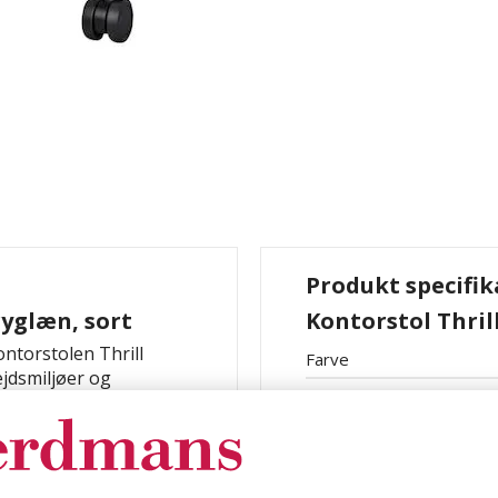
Produkt specifik
ryglæn, sort
Kontorstol Thril
ontorstolen Thrill
Farve
ejdsmiljøer og
Materiale
t netryglæn.
ing og fremmer
lingsmuligheder gør
hov.