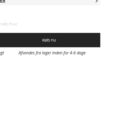
TER
2.493,75 kr
)
Køb nu
agt
Afsendes fra lager inden for 4-6 dage