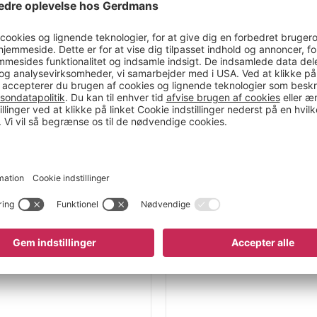
jning – giver en
ler i telefon eller
passer sig din
å ryggen. Det brede
er, takket være den
ykpunkter. Det
pen og sikrer en
ved hyppige
erede lændestøtte
ionen og øger komforten
ineret bevægelse af
ddestillinger i løbet
fås med eller uden