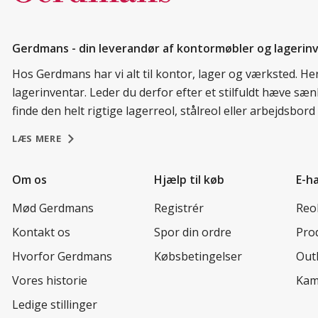
Gerdmans - din leverandør af kontormøbler og lagerin
Hos Gerdmans har vi alt til kontor, lager og værksted. H
lagerinventar. Leder du derfor efter et stilfuldt hæve sæ
finde den helt rigtige lagerreol, stålreol eller arbejdsbo
LÆS MERE
Om os
Hjælp til køb
E-h
Mød Gerdmans
Registrér
Reo
Kontakt os
Spor din ordre
Prod
Hvorfor Gerdmans
Købsbetingelser
Out
Vores historie
Kam
Ledige stillinger