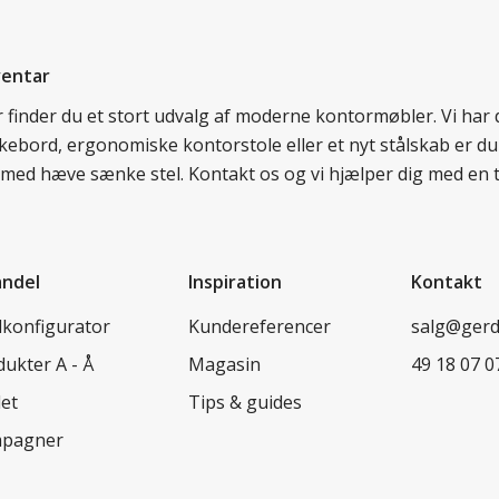
ventar
er finder du et stort udvalg af moderne kontormøbler. Vi ha
nkebord, ergonomiske kontorstole eller et nyt stålskab er du
rd med hæve sænke stel. Kontakt os og vi hjælper dig med en 
andel
Inspiration
Kontakt
lkonfigurator
Kundereferencer
salg@ger
ukter A - Å
Magasin
49 18 07 0
let
Tips & guides
pagner