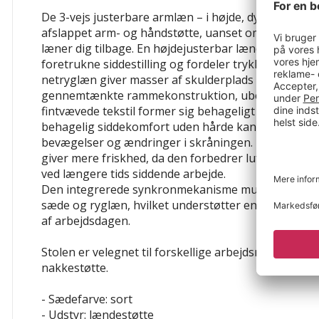
De 3-vejs justerbare armlæn – i højde, dybde og dre
afslappet arm- og håndstøtte, uanset om du taster, ta
læner dig tilbage. En højdejusterbar lændestøtte til
foretrukne siddestilling og fordeler trykket jævnt p
netryglæn giver masser af skulderplads og forhindr
gennemtænkte rammekonstruktion, ubehagelige tr
fintvævede tekstil former sig behageligt efter krop
behagelig siddekomfort uden hårde kanter – også 
bevægelser og ændringer i skråningen. Den perfor
giver mere friskhed, da den forbedrer luftcirkulat
ved længere tids siddende arbejde.
Den integrerede synkronmekanisme muliggør koord
sæde og ryglæn, hvilket understøtter en dynamiske si
af arbejdsdagen.
Stolen er velegnet til forskellige arbejdsmiljøer og 
nakkestøtte.
- Sædefarve: sort
- Udstyr: lændestøtte