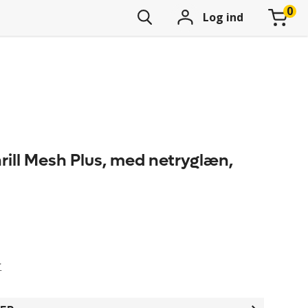
Log ind
rill Mesh Plus, med netryglæn,
r