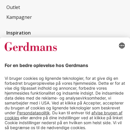
Outlet
Kampagner
Inspiration
Kundereferencer
Magasin
Tips & guides
Kontakt
salg@gerdmans.dk
49 18 07 07
Salgsafdeling åbningstider
08.00-16.00