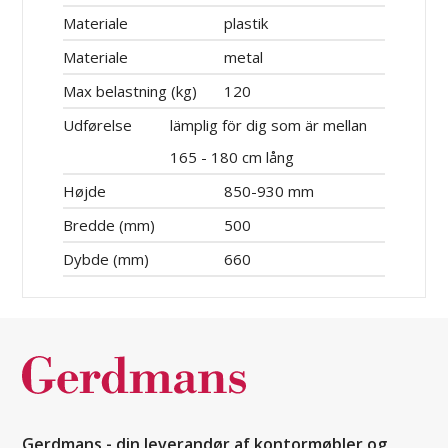
Materiale
plastik
Materiale
metal
Max belastning (kg)
120
Udførelse
lämplig för dig som är mellan
165 - 180 cm lång
Højde
850-930 mm
Bredde (mm)
500
Dybde (mm)
660
Gerdmans - din leverandør af kontormøbler og