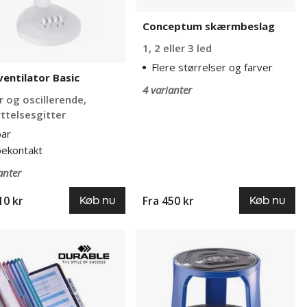
Conceptum skærmbeslag
1, 2 eller 3 led
Flere størrelser og farver
entilator Basic
4 varianter
r og oscillerende,
ttelsesgitter
bar
pekontakt
anter
10 kr
Fra
450 kr
Køb nu
Køb nu
ersystem
Elefantfod
®
Valentin,
odel
stål,
H
410