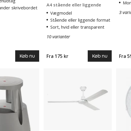
renudtag
Mon
A4 stående eller liggende
nder skrivebordet
3 vari
Vægmodel
Stående eller liggende format
Sort, hvid eller transparent
10 varianter
Fra
175 kr
Fra
5
Køb nu
Køb nu
Loftventilator
Bordve
lydløs,
Basic
metal-
vinger
Ø
1220
mm