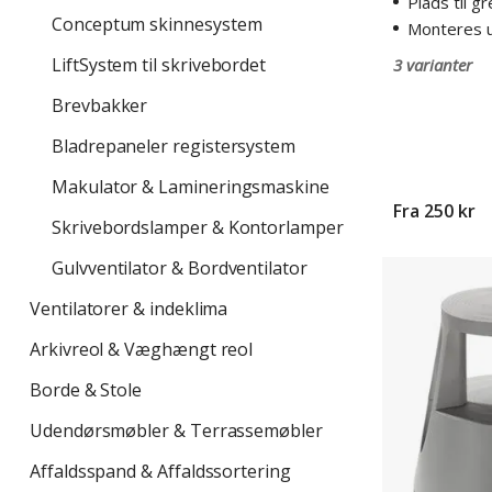
Plads til g
Conceptum skinnesystem
Monteres u
LiftSystem til skrivebordet
3 varianter
Brevbakker
Bladrepaneler registersystem
Makulator & Lamineringsmaskine
Fra
250 kr
Skrivebordslamper & Kontorlamper
Gulvventilator & Bordventilator
Elefantfod
i
Ventilatorer & indeklima
slidstærk
plast,
Arkivreol & Væghængt reol
H
410
Borde & Stole
mm
Udendørsmøbler & Terrassemøbler
Affaldsspand & Affaldssortering