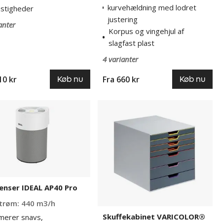
kurvehældning med lodret
astigheder
justering
anter
Korpus og vingehjul af
slagfast plast
4 varianter
10 kr
Fra
660 kr
Køb nu
Køb nu
nser
Skuffekabinet
VARICOLOR®
enser IDEAL AP40 Pro
trøm: 440 m3/h
Skuffekabinet VARICOLOR®
merer snavs,