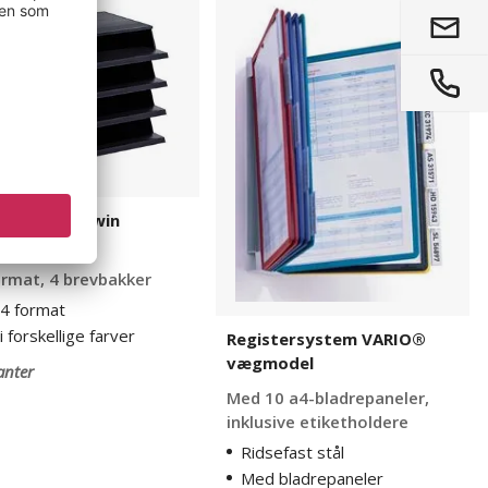
VARIO®
ama
vægmodel
bakkesæt Twin
rama
rmat, 4 brevbakker
a4 format
i forskellige farver
Registersystem VARIO®
vægmodel
anter
Med 10 a4-bladrepaneler,
inklusive etiketholdere
Ridsefast stål
Med bladrepaneler