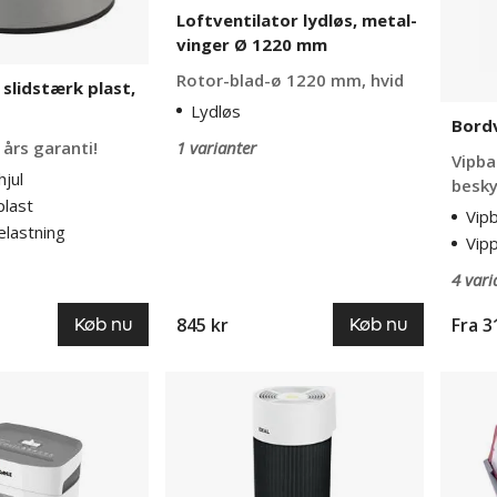
Loftventilator lydløs, metal-
vinger Ø 1220 mm
Rotor-blad-ø 1220 mm, hvid
 slidstærk plast,
Lydløs
Bordv
 års garanti!
1 varianter
Vipba
jul
besky
plast
Vip
elastning
Vip
4 vari
845 kr
Fra
3
Køb nu
Køb nu
Luftrenser
Regist
IDEAL
VARIO
AP30
bordm
Pro