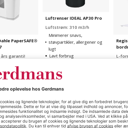
Luftrenser IDEAL AP30 Pro
Luftstrøm: 310 m3/h
Minimerer snavs,
Dahle PaperSAFE®
Regi
støvpartikler, allergener og
7
bord
lugt
Lavt forbrug
 års garanti!
L-for
Lydsvag
Rids
truktion
Med
1 varianter
mme
1 vari
4.595 kr
695 k
Køb nu
Køb nu
Loftventilator
Brevb