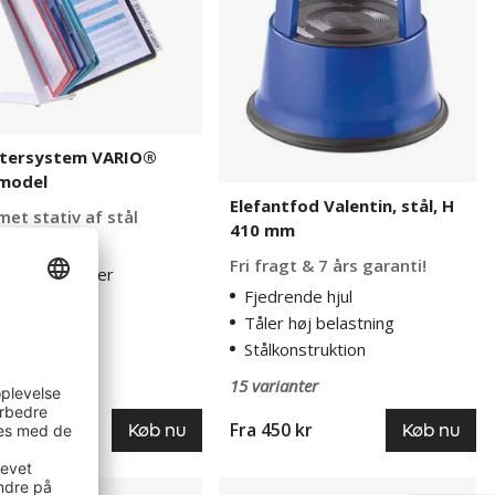
mm
stersystem VARIO®
model
Elefantfod Valentin, stål, H
met stativ af stål
410 mm
efast stål
Fri fragt & 7 års garanti!
 bladrepaneler
Fjedrende hjul
anter
Tåler høj belastning
Stålkonstruktion
15 varianter
r
Fra
450 kr
Køb nu
Køb nu
akkesæt
Registersystem