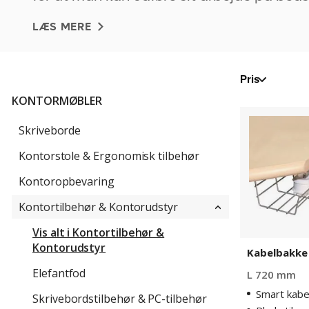
vis! Med det rigtige kontortilbehør flyder
LÆS MERE
arbejdsopgaverne nemt og du er i stand ti
arbejde effektivt hele dagen.
Pris
KONTORMØBLER
Kabelbakke
Ränna
Skriveborde
Kontorstole & Ergonomisk tilbehør
Kontoropbevaring
Kontortilbehør & Kontorudstyr
Vis alt i Kontortilbehør &
Kontorudstyr
Kabelbakke
Elefantfod
L 720 mm
Smart kabe
Skrivebordstilbehør & PC-tilbehør