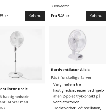
3 varianter
75 kr
Fra
545 kr
Køb nu
Køb nu
ntilator
Bordventilator
Alicia
Bordventilator Alicia
Fås i forskellige farver
Vælg mellem tre
entilator Basic
hastighedsniveauer ved hjælp
af en 2-polet trykkontakt på
 3 hastighedstrin
ventilatorfoden
entilatorer med
hus
Deaktiverbar 85° oscillation,