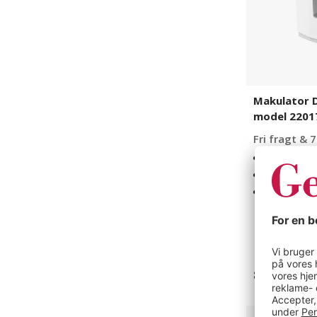
Makulator 
model 2201
Fri fragt & 7
Plus model
Stabil kons
Let at tø
1 varianter
895 kr
Luplampe