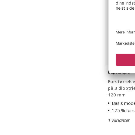
Luplampe
Forstørrelse
på 3 dioptri
120 mm
Basis mode
175 % fors
1 varianter