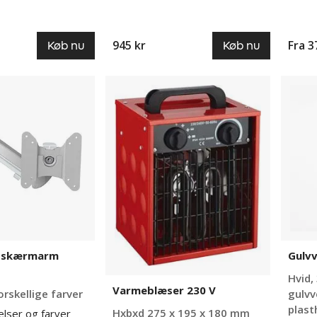
945 kr
Fra
3
Køb nu
Køb nu
Varmeblæser
Gulvve
230
Basic
V
 skærmarm
Gulvv
Hvid,
Varmeblæser 230 V
rskellige farver
gulvv
plast
Hxbxd 275 x 195 x 180 mm
elser og farver