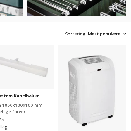
Sortering:
Mest populære
stem
Mobil
bakke
aircondition
System Kabelbakke
h 1050x100x100 mm,
ellige farver
lås
dtag