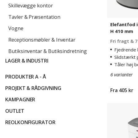
Skillevægge kontor
Tavler & Præsentation
Elefantfod i
Vogne
H 410 mm
Receptionsmøbler & Inventar
Fri fragt & 7
Fjedrende h
Butiksinventar & Butiksindretning
Slidstærkt 
LAGER & INDUSTRI
Tåler høj b
6 varianter
PRODUKTER A - Å
PROJEKT & RÅDGIVNING
Fra
405 kr
KAMPAGNER
Makulator
OUTLET
Dahle
PaperSAFE®
REOLKONFIGURATOR
model
22017