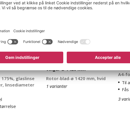
lydløs,
Twin
metal-
Panor
vinger
Ø
1420
mm
Brev
Loftventilator lydløs, metal-
Pano
vinger Ø 1420 mm
A4-fo
Rotor-blad-ø 1420 mm, hvid
 175%, glaslinse
Til 
er, linsediameter
1 varianter
Fås 
3 vari
l
tørrelse