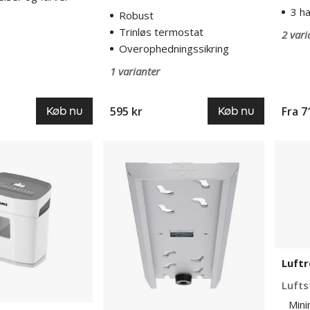
3 h
Robust
Trinløs termostat
2 vari
Overophedningssikring
1 varianter
595 kr
Fra
7
Køb nu
Køb nu
LiftSystem
Luftre
skinne
IDEAL
AP40
Pro
Luftr
Lufts
Mini