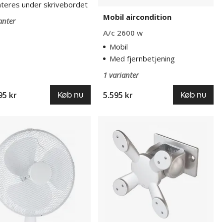
teres under skrivebordet
Mobil aircondition
anter
A/c 2600 w
Mobil
Med fjernbetjening
1 varianter
95 kr
5.595 kr
Køb nu
Køb nu
ntilator
Conceptum
skærmbeslag