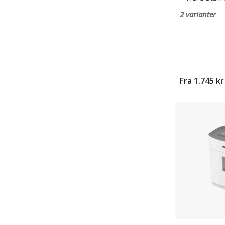
2 varianter
Fra
1.745 kr
Makulator
Dahle
PaperSAFE®
model
22022