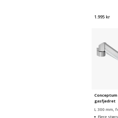
1.995 kr
Conceptum
skærmarm
gasfjedret
Conceptum
gasfjedret
L 300 mm, fo
Flere størr