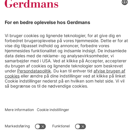
Kundereferencer
Magasin
Tips & guides
Kontakt
salg@gerdmans.dk
49 18 07 07
Salgsafdeling åbningstider
08.00-16.00
© 2026 Gerdmans Kontor- & Lagerudstyr A/S Alle priser er ekskl.
moms
En virksomhed i TAKKT-gruppen
Cookie indstillinger