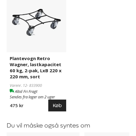
Retro
Wagner,
lastkapacitet
60
kg,
2-
pak,
LxB
220
Plantevogn Retro
x
Wagner, lastkapacitet
220
60 kg, 2-pak, LxB 220 x
mm,
220 mm, sort
sort
Varenr. 12-
833900
Altid Fri Fragt
Sendes fra lager om 2 uger
Køb
475 kr
Du vil måske også syntes om
Plantevogn
Birkefigen