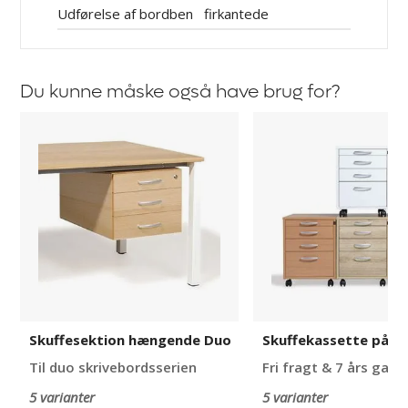
Udførelse af bordben
firkantede
Du kunne måske også have brug for?
Skuffesektion
Skuffekassette
hængende
på
Duo
hjul
Miami
Skuffesektion hængende Duo
Skuffekassette på hj
Til duo skrivebordsserien
Fri fragt & 7 års garan
5 varianter
5 varianter