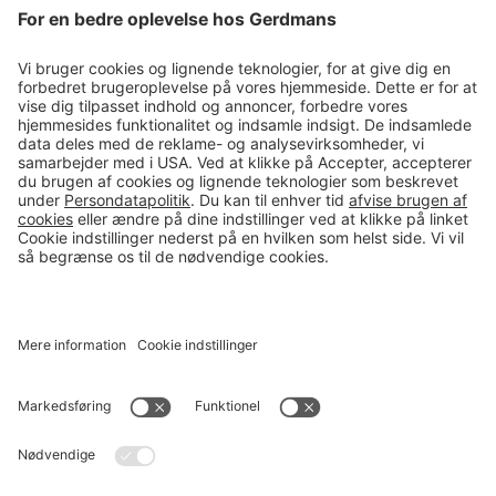
Tips & guides
Kontakt
salg@gerdmans.dk
49 18 07 07
Salgsafdeling åbningstider
08.00-16.00
© 2026 Gerdmans Kontor- & Lagerudstyr A/S Alle priser er ekskl.
moms
En virksomhed i TAKKT-gruppen
Cookie indstillinger