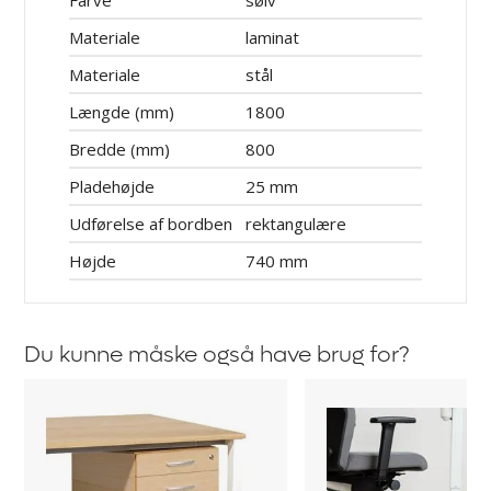
Farve
sølv
Materiale
laminat
Materiale
stål
Længde (mm)
1800
Bredde (mm)
800
Pladehøjde
25 mm
Udførelse af bordben
rektangulære
Højde
740 mm
Du kunne måske også have brug for?
Skuffesektion
Stoleunderlag
hængende
Protect,
Duo
uden
pigge