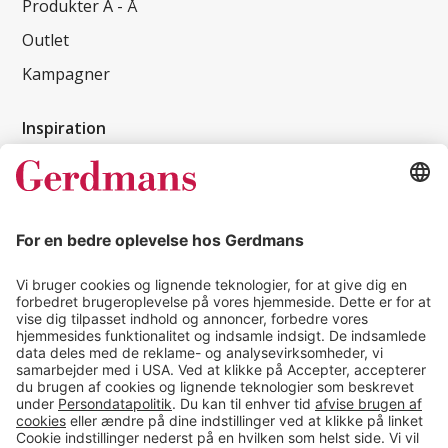
Produkter A - Å
Outlet
Kampagner
Inspiration
Kundereferencer
Magasin
Tips & guides
Kontakt
salg@gerdmans.dk
49 18 07 07
Salgsafdeling åbningstider