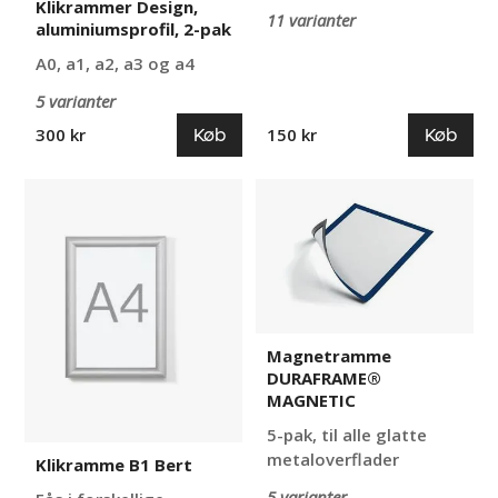
Klikrammer Design,
11 varianter
aluminiumsprofil, 2-pak
A0, a1, a2, a3 og a4
5 varianter
Køb
Køb
300 kr
150 kr
Klikramme
Magnetramme
B1
DURAFRAME®
Bert
MAGNETIC
Magnetramme
DURAFRAME®
MAGNETIC
5-pak, til alle glatte
metaloverflader
Klikramme B1 Bert
5 varianter