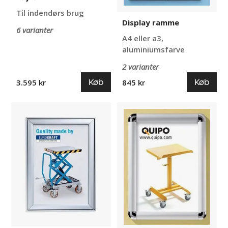
Til indendørs brug
Display ramme
6 varianter
A4 eller a3,
aluminiumsfarve
2 varianter
Køb
Køb
3.595 kr
845 kr
Plakatramme
Klikrammer
/
Display,
Snapramme
aluminiumsprofil,
Premium
2-
pak