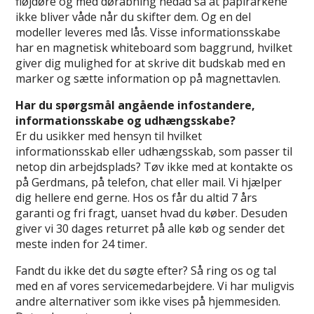
fløjdøre og med døråbning nedad så at papirarkene
ikke bliver våde når du skifter dem. Og en del
modeller leveres med lås. Visse informationsskabe
har en magnetisk whiteboard som baggrund, hvilket
giver dig mulighed for at skrive dit budskab med en
marker og sætte information op på magnettavlen.
Har du spørgsmål angående infostandere,
informationsskabe og udhængsskabe?
Er du usikker med hensyn til hvilket
informationsskab eller udhængsskab, som passer til
netop din arbejdsplads? Tøv ikke med at kontakte os
på Gerdmans, på telefon, chat eller mail. Vi hjælper
dig hellere end gerne. Hos os får du altid 7 års
garanti og fri fragt, uanset hvad du køber. Desuden
giver vi 30 dages returret på alle køb og sender det
meste inden for 24 timer.
Fandt du ikke det du søgte efter? Så ring os og tal
med en af vores servicemedarbejdere. Vi har muligvis
andre alternativer som ikke vises på hjemmesiden.