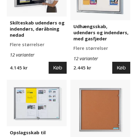
nedad
gasfjeder
Skilteskab udendørs og
Udhængsskab,
indendørs, døråbning
udendørs og indendørs,
nedad
med gasfjeder
Flere størrelser
Flere størrelser
12 varianter
12 varianter
Køb
Køb
4.145 kr
2.445 kr
Opslagsskab
Opslagsskab
til
til
indendørs
indendørs
brug
brug
med
med
skydedøre
fløjdøre
Opslagsskab til