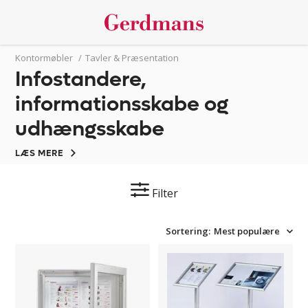
Kontormøbler
/
Tavler & Præsentation
Infostandere,
informationsskabe og
udhængsskabe
LÆS MERE
Filter
Sortering:
Mest populære
Opslagsskab
Infostander
med
til
lås,
A3
whiteboard
og