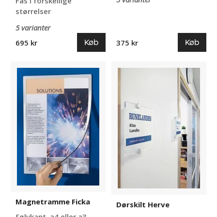
Fås i forskellige
størrelser
5 varianter
Køb
Køb
695 kr
375 kr
Magnetramme
Dørskilt
Ficka
Herve
Magnetramme Ficka
Dørskilt Herve
Sølvkant, a4 eller a3