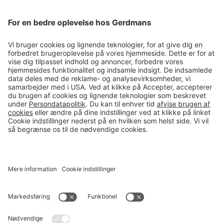
Magasin
Tips & guides
Kontakt
salg@gerdmans.dk
49 18 07 07
Salgsafdeling åbningstider
08.00-16.00
© 2026 Gerdmans Kontor- & Lagerudstyr A/S Alle priser er ekskl.
moms
En virksomhed i TAKKT-gruppen
Cookie indstillinger