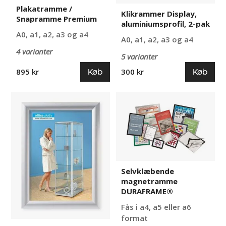
Plakatramme /
Klikrammer Display,
Snapramme Premium
aluminiumsprofil, 2-pak
A0, a1, a2, a3 og a4
A0, a1, a2, a3 og a4
4 varianter
5 varianter
Køb
Køb
895 kr
300 kr
Klikrammer
Selvklæbende
Design,
magnetramme
aluminiumsprofil,
DURAFRAME®
2-
pak
Selvklæbende
magnetramme
DURAFRAME®
Fås i a4, a5 eller a6
format