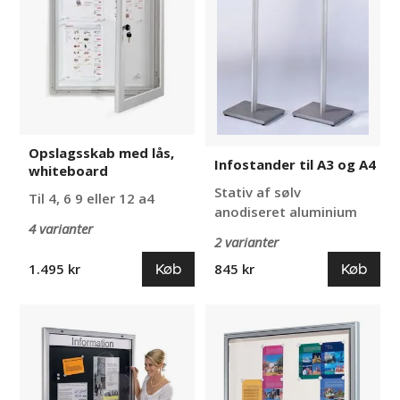
A4
Opslagsskab med lås,
Infostander til A3 og A4
whiteboard
Stativ af sølv
Til 4, 6 9 eller 12 a4
anodiseret aluminium
4 varianter
2 varianter
Køb
Køb
1.495 kr
845 kr
Skilteskab
Udhængsskab,
udendørs
udendørs
og
og
indendørs,
indendørs,
døråbning
med