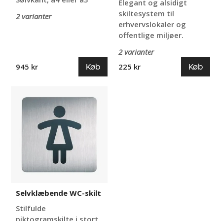
Elegant og alsidigt
skiltesystem til
2 varianter
erhvervslokaler og
offentlige miljøer.
2 varianter
Køb
Køb
945 kr
225 kr
Selvklæbende
WC-
skilt
Selvklæbende WC-skilt
Stilfulde
piktogramskilte i stort