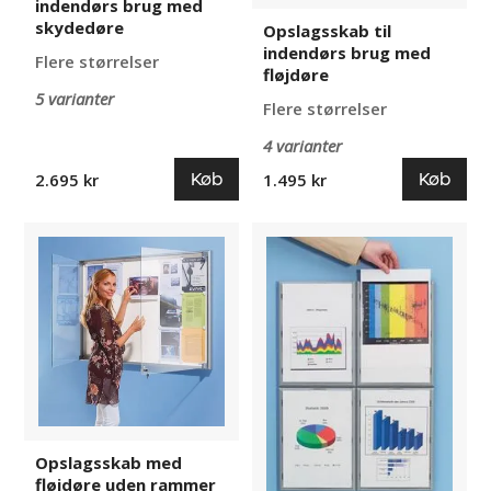
indendørs brug med
skydedøre
Opslagsskab til
indendørs brug med
Flere størrelser
fløjdøre
5 varianter
Flere størrelser
4 varianter
Køb
Køb
2.695 kr
1.495 kr
Opslagsskab
Display
med
ramme
fløjdøre
uden
rammer
Opslagsskab med
fløjdøre uden rammer