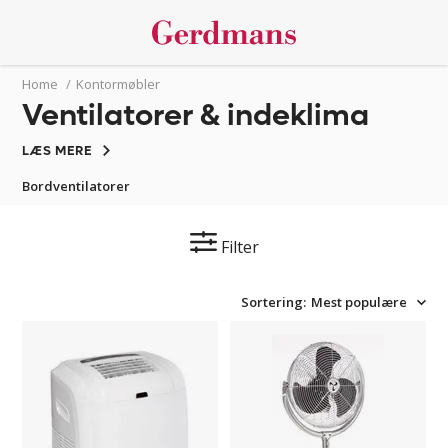
Home
/
Kontormøbler
Ventilatorer & indeklima
LÆS MERE
Bordventilatorer
Filter
Sortering:
Mest populære
Mobil
Gulvventilator,
aircondition
metal,
hæve
og
sænke,
110