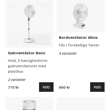
Gulvventilator
Bordventilator
Basic
Alicia
Bordventilator Alicia
Fås i forskellige farver
Gulvventilator Basic
4 varianter
Hvid, 3 hastighedstrin
gulvventilatorer med
plasthus
2 varianter
Køb
Køb
710 kr
660 kr
Luftrenser
Aircondition
IDEAL
Alisa