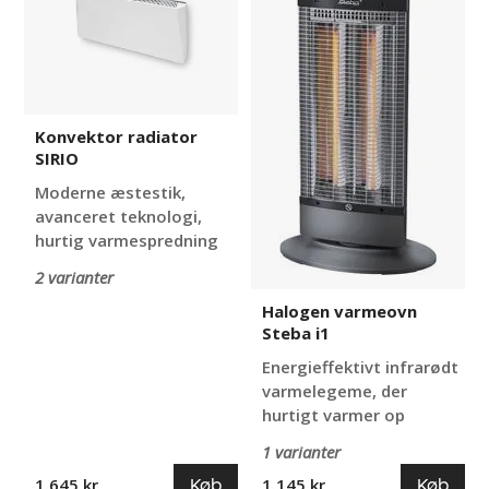
i1
Konvektor radiator
SIRIO
Moderne æstestik,
avanceret teknologi,
hurtig varmespredning
2 varianter
Halogen varmeovn
Steba i1
Energieffektivt infrarødt
varmelegeme, der
hurtigt varmer op
1 varianter
Køb
Køb
1.645 kr
1.145 kr