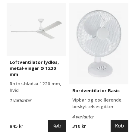
Loftventilator
Bordventilator
lydløs,
Basic
metal-
vinger
Ø
1220
mm
Loftventilator lydløs,
metal-vinger Ø 1220
mm
Rotor-blad-ø 1220 mm,
hvid
Bordventilator Basic
Vipbar og oscillerende,
1 varianter
beskyttelsesgitter
4 varianter
Køb
Køb
845 kr
310 kr