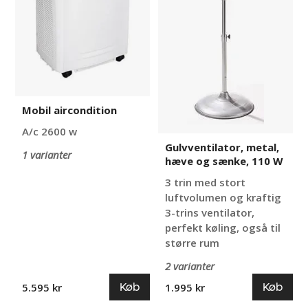
W
Mobil aircondition
A/c 2600 w
Gulvventilator, metal,
1 varianter
hæve og sænke, 110 W
3 trin med stort
luftvolumen og kraftig
3-trins ventilator,
perfekt køling, også til
større rum
2 varianter
Køb
Køb
5.595 kr
1.995 kr