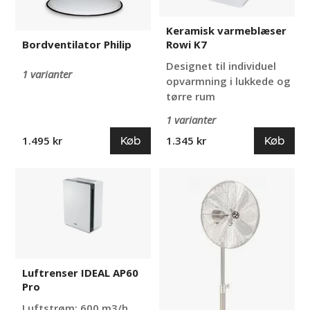
Keramisk varmeblæser
Rowi K7
Bordventilator Philip
Designet til individuel
1 varianter
opvarmning i lukkede og
tørre rum
1 varianter
Køb
Køb
1.495 kr
1.345 kr
Luftrenser
Gulvventilator,
IDEAL
metal,
AP60
hæve
Pro
og
sænke,
60
W
Luftrenser IDEAL AP60
Pro
Luftstrøm: 600 m3/h