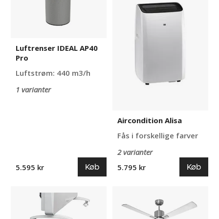
AP40
Pro
Luftrenser IDEAL AP40
Pro
Luftstrøm: 440 m3/h
1 varianter
Aircondition Alisa
Fås i forskellige farver
2 varianter
Køb
Køb
5.595 kr
5.795 kr
Ben
Loftventilator,
til
vendbare
infrarødt
træ-