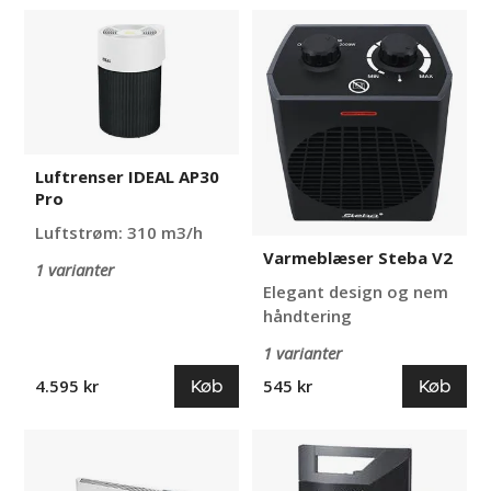
Luftrenser
Varmeblæser
IDEAL
Steba
AP30
V2
Pro
Luftrenser IDEAL AP30
Pro
Luftstrøm: 310 m3/h
Varmeblæser Steba V2
1 varianter
Elegant design og nem
håndtering
1 varianter
Køb
Køb
4.595 kr
545 kr
Konvektor
Halogen
radiator
varmeovn
SIRIO
Steba