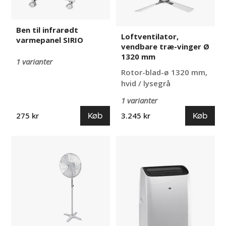
varmepanel
vinger
SIRIO
Ø
1320
Ben til infrarødt
Loftventilator,
mm
varmepanel SIRIO
vendbare træ-vinger Ø
1320 mm
1 varianter
Rotor-blad-ø 1320 mm,
hvid / lysegrå
1 varianter
Køb
Køb
275 kr
3.245 kr
Ventilator
Mobilt
Abbott
klimaanlæg
12000
BTU
Alivia