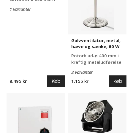
1 varianter
Gulvventilator, metal,
hæve og sænke, 60 W
Rotorblad-ø 400 mm i
kraftig metaludførelse
2 varianter
Køb
Køb
8.495 kr
1.155 kr
Omdrejningsregulator
Aircondition
med
Aline
5
trin,
til
loftventilator