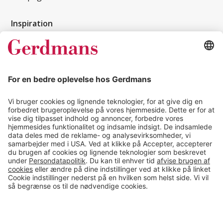
Inspiration
Kundereferencer
Magasin
Tips & guides
Kontakt
salg@gerdmans.dk
49 18 07 07
Salgsafdeling åbningstider
08.00-16.00