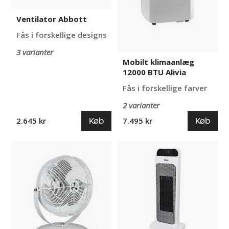
Ventilator Abbott
Fås i forskellige designs
3 varianter
Mobilt klimaanlæg
12000 BTU Alivia
Fås i forskellige farver
2 varianter
Køb
Køb
2.645 kr
7.495 kr
Bordventilator
Keramisk
Philip
varmeblæser
Rowi
K7