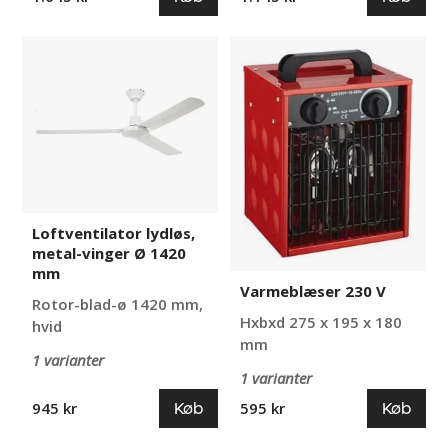
Loftventilator
Varmeblæser
lydløs,
230
metal-
V
vinger
Ø
1420
mm
Loftventilator lydløs,
metal-vinger Ø 1420
mm
Varmeblæser 230 V
Rotor-blad-ø 1420 mm,
Hxbxd 275 x 195 x 180
hvid
mm
1 varianter
1 varianter
Køb
Køb
945 kr
595 kr