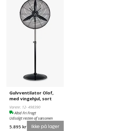
Olof,
med
vingehjul,
sort
Gulvventilator Olof,
med vingehjul, sort
Varenr. 12-
498390
Altid Fri Fragt
Udsolgt resten af sæsonen
Ikke på lager
5.895 kr