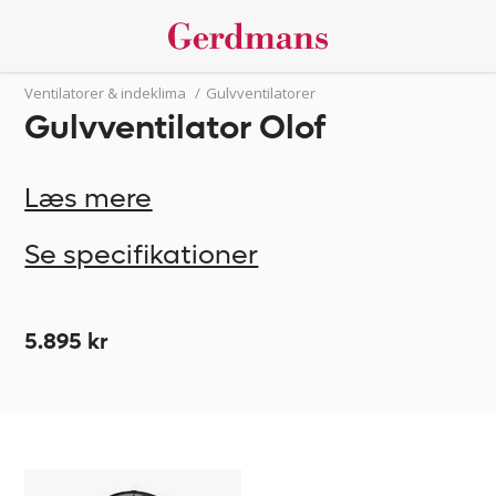
Ventilatorer & indeklima
/
Gulvventilatorer
Gulvventilator Olof
Læs mere
Se specifikationer
5.895 kr
Gulvventilator
498390