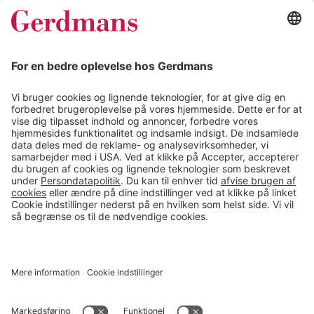
Kundereferencer
Magasin
Tips & guides
Kontakt
salg@gerdmans.dk
49 18 07 07
Salgsafdeling åbningstider
08.00-16.00
© 2026 Gerdmans Kontor- & Lagerudstyr A/S Alle priser er ekskl.
moms
En virksomhed i TAKKT-gruppen
Cookie indstillinger