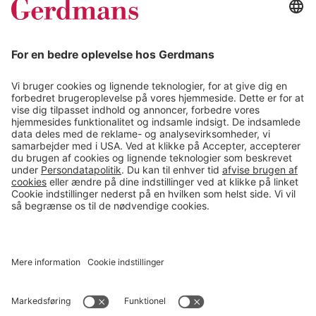
Kundereferencer
Magasin
Tips & guides
Kontakt
salg@gerdmans.dk
49 18 07 07
Salgsafdeling åbningstider
08.00-16.00
© 2026 Gerdmans Kontor- & Lagerudstyr A/S Alle priser er ekskl.
moms
En virksomhed i TAKKT-gruppen
Cookie indstillinger