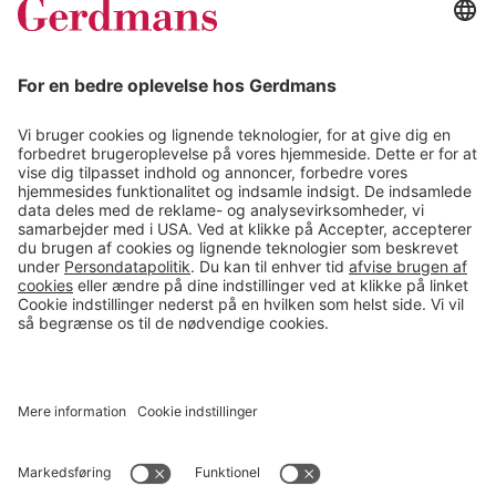
Kundereferencer
Magasin
Tips & guides
Kontakt
salg@gerdmans.dk
49 18 07 07
Salgsafdeling åbningstider
08.00-16.00
© 2026 Gerdmans Kontor- & Lagerudstyr A/S Alle priser er ekskl.
moms
En virksomhed i TAKKT-gruppen
Cookie indstillinger