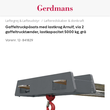
Løftegrej & Løfteudstyr
/
Løfteredskaber & donkraft
Gaffeltruckpåsats med lastkrog Arnulf, via 2
gaffeltrucktænder, lastkapacitet 5000 kg, grå
Varenr. 12-
841829