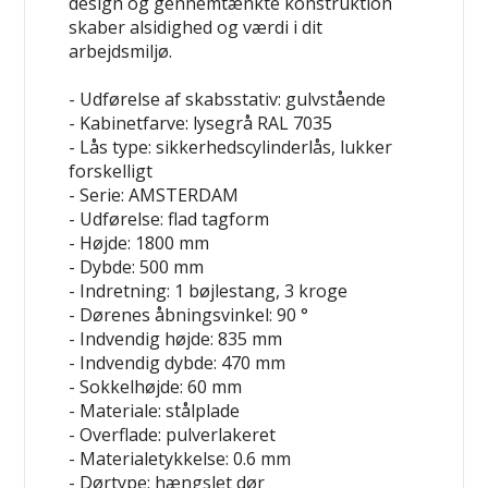
design og gennemtænkte konstruktion
skaber alsidighed og værdi i dit
arbejdsmiljø.
- Udførelse af skabsstativ: gulvstående
- Kabinetfarve: lysegrå RAL 7035
- Lås type: sikkerhedscylinderlås, lukker
forskelligt
- Serie: AMSTERDAM
- Udførelse: flad tagform
- Højde: 1800 mm
- Dybde: 500 mm
- Indretning: 1 bøjlestang, 3 kroge
- Dørenes åbningsvinkel: 90 °
- Indvendig højde: 835 mm
- Indvendig dybde: 470 mm
- Sokkelhøjde: 60 mm
- Materiale: stålplade
- Overflade: pulverlakeret
- Materialetykkelse: 0.6 mm
- Dørtype: hængslet dør