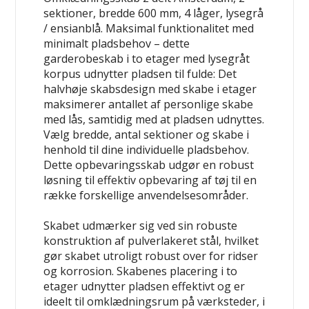
sektioner, bredde 600 mm, 4 låger, lysegrå
/ ensianblå.
Maksimal funktionalitet med
minimalt pladsbehov
– dette
garderobeskab i to etager med lysegråt
korpus udnytter pladsen til fulde: Det
halvhøje skabsdesign med skabe i etager
maksimerer antallet af personlige skabe
med lås, samtidig med at pladsen udnyttes.
Vælg bredde, antal sektioner og skabe i
henhold til dine individuelle pladsbehov.
Dette opbevaringsskab udgør en robust
løsning til effektiv opbevaring af tøj til en
række forskellige anvendelsesområder.
Skabet udmærker sig ved sin robuste
konstruktion af pulverlakeret stål, hvilket
gør skabet utroligt robust over for ridser
og korrosion. Skabenes placering i to
etager udnytter pladsen effektivt og er
ideelt til omklædningsrum på værksteder, i