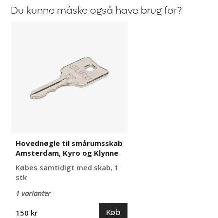
Du kunne måske også have brug for?
Hovednøgle
til
smårumsskab
Amsterdam,
Kyro
og
Klynne
Hovednøgle til smårumsskab
Amsterdam, Kyro og Klynne
Købes samtidigt med skab, 1
stk
1 varianter
Køb
150 kr