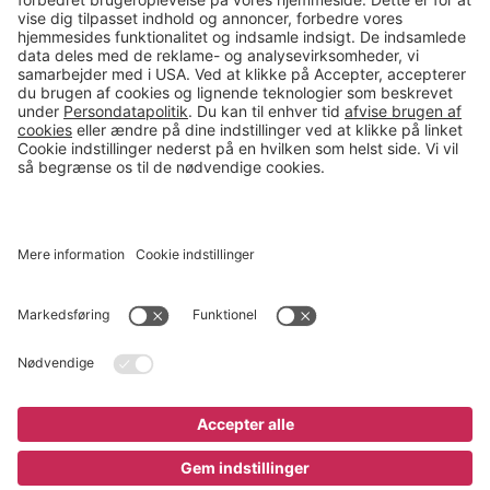
salg@gerdmans.dk
49 18 07 07
Salgsafdeling åbningstider
08.00-16.00
© 2026 Gerdmans Kontor- & Lagerudstyr A/S Alle priser er ekskl.
moms
En virksomhed i TAKKT-gruppen
Cookie indstillinger
Køb nu
2.345 kr