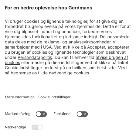
Tips & guides
Kontakt
salg@gerdmans.dk
49 18 07 07
Salgsafdeling åbningstider
08.00-16.00
© 2026 Gerdmans Kontor- & Lagerudstyr A/S Alle priser er ekskl.
moms
En virksomhed i TAKKT-gruppen
Cookie indstillinger