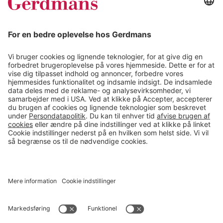
Magasin
Tips & guides
Kontakt
salg@gerdmans.dk
49 18 07 07
Salgsafdeling åbningstider
08.00-16.00
© 2026 Gerdmans Kontor- & Lagerudstyr A/S Alle priser er ekskl.
moms
En virksomhed i TAKKT-gruppen
Cookie indstillinger