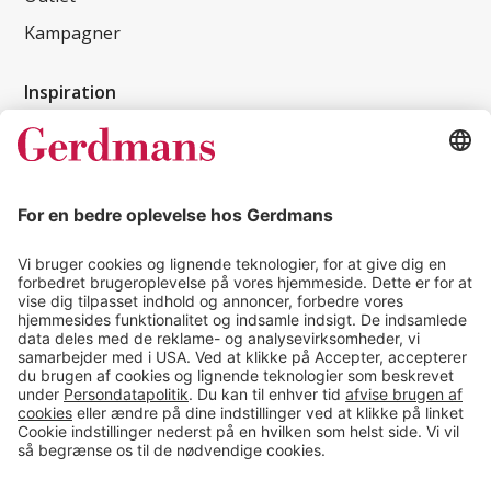
Kampagner
Inspiration
Kundereferencer
Magasin
Tips & guides
Kontakt
salg@gerdmans.dk
49 18 07 07
Salgsafdeling åbningstider
08.00-16.00