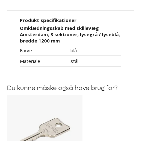
Produkt specifikationer
Omklædningsskab med skillevæg
Amsterdam, 3 sektioner, lysegrå / lyseblå,
bredde 1200 mm
Farve
blå
Materiale
stål
Du kunne måske også have brug for?
Hovednøgle
til
smårumsskab
Amsterdam,
Kyro
og