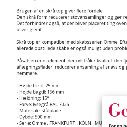
Brugen af en skrå top giver flere fordele:
Den skrå form reducerer støvansamlinger og gør 
Det forhindrer også, at der bliver placeret ting ove
bliver glemt.
Skrå top er kompatibel
med skabsserien Omme
. Ef
allerede opstillede skabe er også muligt uden probl
Påsatsen er et element, der udstråler kvalitet: den f
aflægningsflader, reducerer ansamling af snavs og
nemmere.
- Højde fortil: 25 mm
- Højde bagtil: 156 mm
- Hældning: 15°
- Farve: lysegrå RAL 7035
- Materiale: stålplade
- Dybde: 500 mm
- Serie: Omme , FRANKFURT , KÖLN , MÜNCHEN , 