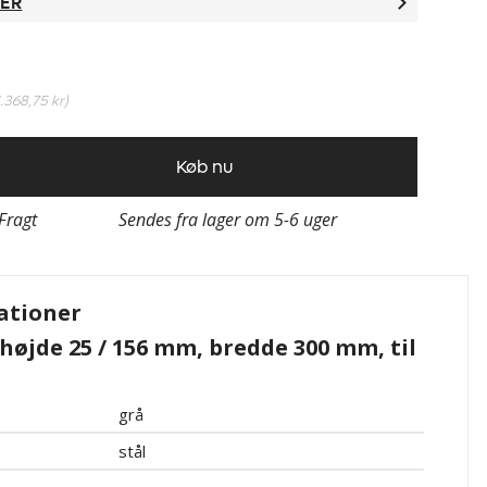
TER
1.368,75 kr
)
Køb nu
 Fragt
Sendes fra lager om 5-6 uger
ationer
øjde 25 / 156 mm, bredde 300 mm, til
grå
stål