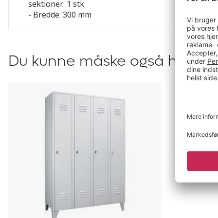
sektioner: 1 stk
- Bredde: 300 mm
Du kunne måske også have br
Omklædningsskab
Omme