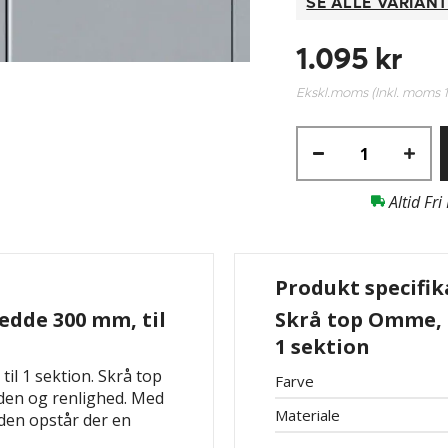
SE ALLE VARIAN
1.095 kr
Ekskl.moms (Inkl. moms
Altid Fri
Produkt specifik
edde 300 mm, til
Skrå top Omme, h
1 sektion
il 1 sektion. Skrå top
Farve
rden og renlighed. Med
Materiale
den opstår der en