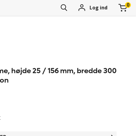
Log ind
e, højde 25 / 156 mm, bredde 300
ion
r