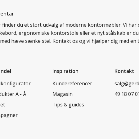
ventar
er finder du et stort udvalg af moderne kontormøbler. Vi ha
nkebord, ergonomiske kontorstole eller et nyt stålskab er du
rd med hæve sænke stel. Kontakt os og vi hjælper dig med en 
andel
Inspiration
Kontakt
lkonfigurator
Kundereferencer
salg@ger
ukter A - Å
Magasin
49 18 07 0
let
Tips & guides
pagner