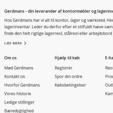
Gerdmans - din leverandør af kontormøbler og lagerin
Hos Gerdmans har vi alt til kontor, lager og værksted. H
lagerinventar. Leder du derfor efter et stilfuldt hæve sæ
finde den helt rigtige lagerreol, stålreol eller arbejdsbo
LÆS MERE
Om os
Hjælp til køb
E-h
Mød Gerdmans
Registrér
Reo
Kontakt os
Spor din ordre
Prod
Hvorfor Gerdmans
Købsbetingelser
Out
Vores historie
Kam
Ledige stillinger
Bæredygtighed