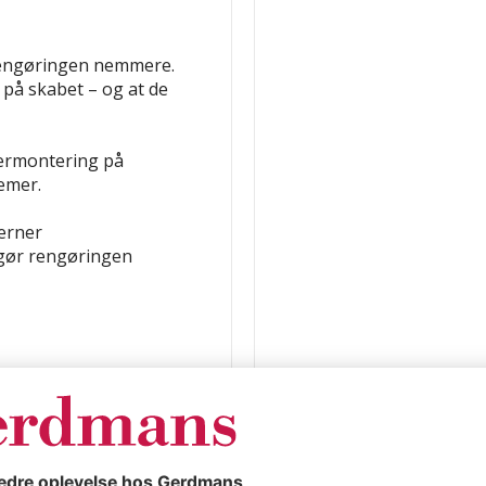
rengøringen nemmere.
n på skabet – og at de
termontering på
emer.
jerner
 gør rengøringen
STUTTGARTAntal