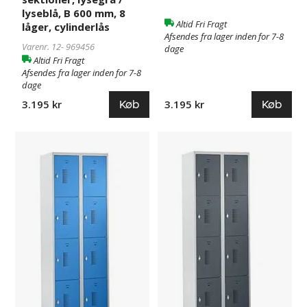
lyseblå, B 600 mm, 8
Altid Fri Fragt
låger, cylinderlås
Afsendes fra lager inden for 7-8
Varenr. 12-
969456
dage
Altid Fri Fragt
Afsendes fra lager inden for 7-8
dage
Køb
Køb
3.195 kr
3.195 kr
Smårumsskab
117683
Smårumsskab
117685
med
med
4
4
skabe
skabe
Amsterdam,
Amsterdam,
2
2
sektioner,
sektioner,
lysegrå
lysegrå
/
/
lyseblå,
basaltgrå,
B
B
600
600