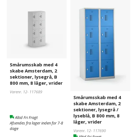
Smårumsskab
117689
Smårumsskab
117690
med
med
4
4
skabe
skabe
Amsterdam,
Amsterdam,
2
2
sektioner,
sektioner,
lysegrå,
lysegrå
B
/
800
lyseblå,
Smårumsskab med 4
mm,
B
skabe Amsterdam, 2
8
800
sektioner, lysegrå, B
låger,
mm,
800 mm, 8 låger, vrider
vrider
8
Varenr. 12-
117689
låger,
Smårumsskab med 4
vrider
skabe Amsterdam, 2
sektioner, lysegrå /
lyseblå, B 800 mm, 8
Altid Fri Fragt
låger, vrider
Afsendes fra lager inden for 7-8
dage
Varenr. 12-
117690
Altid Fri Fragt