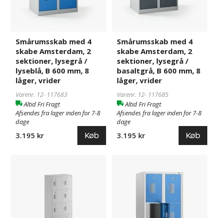
mm,
mm,
8
8
låger,
låger,
vrider
vrider
Smårumsskab med 4
Smårumsskab med 4
skabe Amsterdam, 2
skabe Amsterdam, 2
sektioner, lysegrå /
sektioner, lysegrå /
lyseblå, B 600 mm, 8
basaltgrå, B 600 mm, 8
låger, vrider
låger, vrider
Varenr. 12-
117683
Varenr. 12-
117685
Altid Fri Fragt
Altid Fri Fragt
Afsendes fra lager inden for 7-8
Afsendes fra lager inden for 7-8
dage
dage
Køb
Køb
3.195 kr
3.195 kr
Smårumsskab
969458
Smårumsskab
969459
med
med
4
4
skabe
skabe
Amsterdam,
Amsterdam,
2
2