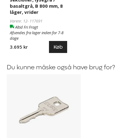
basaltgrå, B 800 mm, 8
låger, vrider
Varenr. 12-
117691
Altid Fri Fragt
Afsendes fra lager inden for 7-8
dage
Køb
3.695 kr
Du kunne måske også have brug for?
Hovednøgle
til
smårumsskab
Amsterdam,
Kyro
og
Klynne