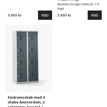
Afsendes fra lager inden for 7-8
dage
Køb
Køb
3.695 kr
3.695 kr
Smårumsskab
117691
med
4
skabe
Amsterdam,
2
sektioner,
lysegrå
/
basaltgrå,
B
800
mm,
8
Smårumsskab med 4
låger,
skabe Amsterdam, 2
vrider
sektioner, lysegrå /