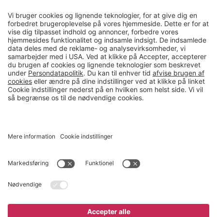
Kontakt
salg@gerdmans.dk
49 18 07 07
Salgsafdeling åbningstider
08.00-16.00
© 2026 Gerdmans Kontor- & Lagerudstyr A/S Alle priser er ekskl.
moms
En virksomhed i TAKKT-gruppen
Cookie indstillinger