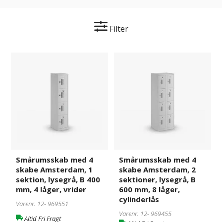
Filter
Smårumsskab
969551
Smårumsskab
969455
med
med
4
4
skabe
skabe
Amsterdam,
Amsterdam,
1
2
sektion,
sektioner,
lysegrå,
lysegrå,
B
B
400
600
Smårumsskab med 4
Smårumsskab med 4
mm,
mm,
skabe Amsterdam, 1
skabe Amsterdam, 2
4
8
sektion, lysegrå, B 400
sektioner, lysegrå, B
låger,
låger,
mm, 4 låger, vrider
600 mm, 8 låger,
vrider
cylinderlås
cylinderlås
Varenr. 12-
969551
Varenr. 12-
969455
Altid Fri Fragt