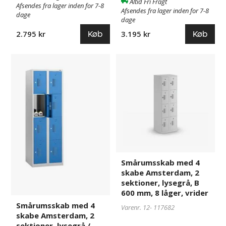
Altid Fri Fragt
Afsendes fra lager inden for 7-8
Afsendes fra lager inden for 7-8
dage
dage
Køb
Køb
2.795 kr
3.195 kr
Smårumsskab
969456
Smårumsskab
117682
med
med
4
4
skabe
skabe
Amsterdam,
Amsterdam,
2
2
sektioner,
sektioner,
lysegrå
lysegrå,
/
B
lyseblå,
600
Smårumsskab med 4
B
mm,
skabe Amsterdam, 2
600
8
sektioner, lysegrå, B
mm,
låger,
600 mm, 8 låger, vrider
8
vrider
Smårumsskab med 4
Varenr. 12-
117682
låger,
skabe Amsterdam, 2
cylinderlås
sektioner, lysegrå /