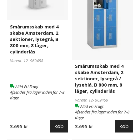
sektioner,
sektioner,
lysegrå,
lysegrå
B
/
800
lyseblå,
Smårumsskab med 4
mm,
B
skabe Amsterdam, 2
8
800
sektioner, lysegrå, B
låger,
mm,
800 mm, 8 låger,
cylinderlås
8
cylinderlås
låger,
Varenr. 12-
969458
cylinderlås
Smårumsskab med 4
skabe Amsterdam, 2
sektioner, lysegrå /
lyseblå, B 800 mm, 8
Altid Fri Fragt
låger, cylinderlås
Afsendes fra lager inden for 7-8
dage
Varenr. 12-
969459
Altid Fri Fragt
Afsendes fra lager inden for 7-8
dage
Køb
Køb
3.695 kr
3.695 kr