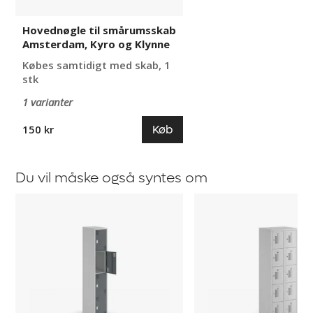
Hovednøgle til smårumsskab
Amsterdam, Kyro og Klynne
Købes samtidigt med skab, 1
stk
1 varianter
Køb
150 kr
Du vil måske også syntes om
Smårumsskab
Smårumsskab
Alvina
med
5
skabe
Amsterdam