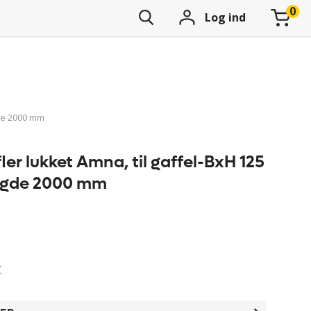
Log ind
gde 2000 mm
er lukket Amna, til gaffel-BxH 125
ngde 2000 mm
r