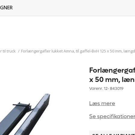
GNER
 til truck
/
Forlængergafler lukket Amna, til gaffel-BxH 125 x 50 mm, læn
Forlængergafl
x 50 mm, læ
Varenr. 12-
843019
Læs mere
Se specifikatione