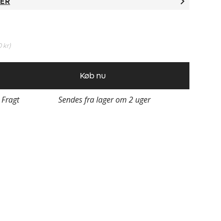
TER
0 kr
)
Køb nu
i Fragt
Sendes fra lager om 2 uger