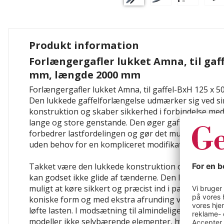
Produkt information
Forlængergafler lukket Amna, til gaff
mm, længde 2000 mm
Forlængergafler lukket Amna, til gaffel-BxH 125 x
Den lukkede gaffelforlængelse udmærker sig ved si
konstruktion og skaber sikkerhed i forbindelse me
lange og store genstande. Den øger gaffeltrucktæ
forbedrer lastfordelingen og gør det muligt at tran
uden behov for en kompliceret modifikation.
Takket være den lukkede konstruktion og den integr
kan godset ikke glide af tænderne. Den lukkede gaf
muligt at køre sikkert og præcist ind i paller uden 
koniske form og med ekstra afrunding ved gaffelspid
løfte lasten. I modsætning til almindelige forlænger
modeller ikke selvbærende elementer, hvilket giver