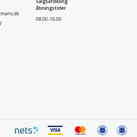
Salgsafdeling
åbningstider
dmans.dk
08.00-16.00
7