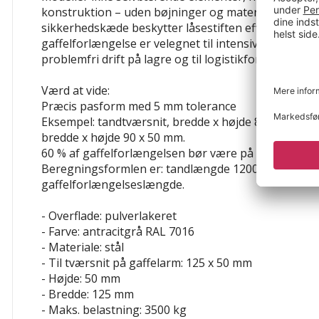
konstruktion – uden bøjninger og materialebrud. E
sikkerhedskæde beskytter låsestiften effektivt mod 
gaffelforlængelse er velegnet til intensiv, daglig bru
problemfri drift på lagre og til logistikformål.
Værd at vide:
Præcis pasform med 5 mm tolerance
Eksempel: tandtværsnit, bredde x højde 80 x 40 mm 
bredde x højde 90 x 50 mm.
60 % af gaffelforlængelsen bør være på de eksister
Beregningsformlen er: tandlængde 1200 mm / 0,6 
gaffelforlængelseslængde.
- Overflade: pulverlakeret
- Farve: antracitgrå RAL 7016
- Materiale: stål
- Til tværsnit på gaffelarm: 125 x 50 mm
- Højde: 50 mm
- Bredde: 125 mm
- Maks. belastning: 3500 kg