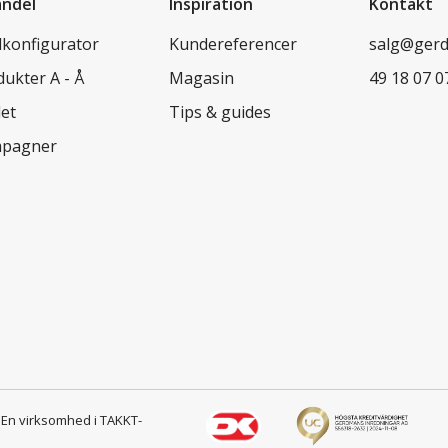
andel
Inspiration
Kontakt
lkonfigurator
Kundereferencer
salg@ger
ukter A - Å
Magasin
49 18 07 0
let
Tips & guides
pagner
s
En virksomhed i TAKKT-