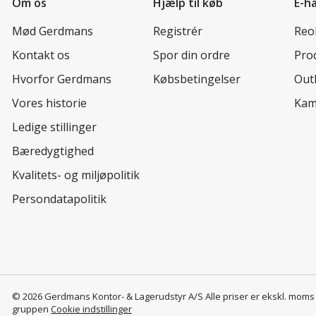
Om os
Hjælp til køb
E-h
Mød Gerdmans
Registrér
Reo
Kontakt os
Spor din ordre
Prod
Hvorfor Gerdmans
Købsbetingelser
Out
Vores historie
Kam
Ledige stillinger
Bæredygtighed
Kvalitets- og miljøpolitik
Persondatapolitik
© 2026 Gerdmans Kontor- & Lagerudstyr A/S Alle priser er ekskl. mom
gruppen
Cookie indstillinger