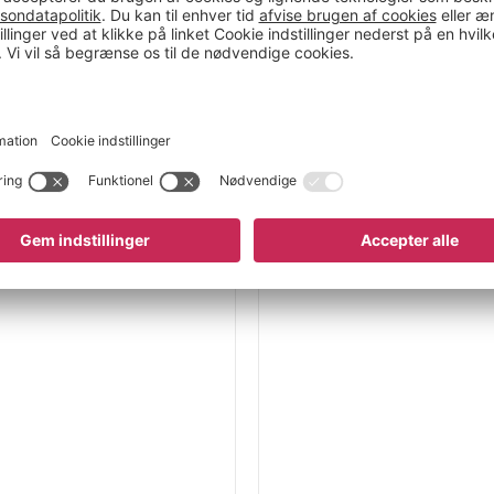
n permanent svejset
at gå tabt. Den lukkede
g og bidrager til
= indkøringsmål,
ende tænder.
= maks. 2000 mm