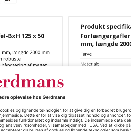
Produkt specifik
el-BxH 125 x 50
Forlængergafler 
mm, længde 20
 50 mm, længde 2000 mm.
Farve
n robuste
Materiale
d håndtering af meget
ndernes rækkevidde,
sportere gods sikkert
erede låsestiftsikring
felforlængelse gør det
at forårsage skader. Den
sen gør det lettere at
gafler anvender disse
 en meget robust