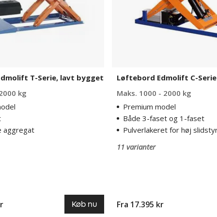
dmolift T-Serie, lavt bygget
Løftebord Edmolift C-Serie
 2000 kg
Maks. 1000 - 2000 kg
odel
Premium model
t
Både 3-faset og 1-faset
e aggregat
Pulverlakeret for høj slidsty
11 varianter
r
Fra 17.395 kr
Køb nu