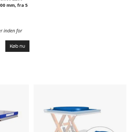
000 mm, fra 5
r inden for
Køb nu
Drejeskive
til
Løftebord
Edmolift