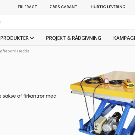
FRI FRAGT
7 ÅRS GARANTI
HURTIG LEVERING
PRODUKTER
PROJEKT & RÅDGIVNING
KAMPAG
Løftebord Hedda
e sakse af firkantrør med
nødafbryder. Trinløs
ylonhjul på den glatte