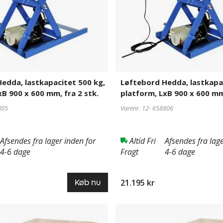
platform,
LxB
900
x
600
mm,
fra
5
edda, lastkapacitet 500 kg,
Løftebord Hedda, lastkapac
stk.
xB 900 x 600 mm, fra 2 stk.
platform, LxB 900 x 600 mm,
805
Varenr. 12-
658806
Afsendes fra lager inden for
Altid Fri
Afsendes fra lage
4-6 dage
Fragt
4-6 dage
21.195 kr
Køb nu
Løftebord
658794
Hedda,