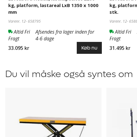
kg, platform, lastareal LxB 1350 x 1000
kg, platfor
mm
stk.
Varenr. 12-
658795
Varenr. 12-
658
Altid Fri
Afsendes fra lager inden for
Altid Fri
Fragt
4-6 dage
Fragt
33.095 kr
31.495 kr
Køb nu
Du vil måske også syntes om
Løftebord
Løftebord
Intra
Edmolift
T-
Serie,
lavt
bygget