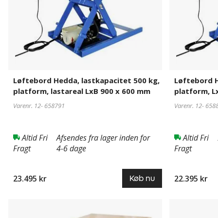
platform,
platform,
lastareal
LxB
LxB
900
900
x
x
600
600
mm,
mm
fra
2
Løftebord Hedda, lastkapacitet 500 kg,
Løftebord H
stk.
platform, lastareal LxB 900 x 600 mm
platform, L
Varenr. 12-
658791
Varenr. 12-
658
Altid Fri
Afsendes fra lager inden for
Altid Fri
Fragt
4-6 dage
Fragt
23.495 kr
22.395 kr
Køb nu
Løftebord
658807
Løftebord
658808
Hedda,
Hedda,