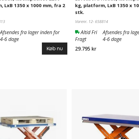
m, LxB 1350 x 1000 mm, fra 2
kg, platform, LxB 1350 x 1
stk.
813
Varenr. 12-
658814
Afsendes fra lager inden for
Altid Fri
Afsendes fra lage
4-6 dage
Fragt
4-6 dage
29.795 kr
Køb nu
Løftebord
Edmolift
C-
Serie