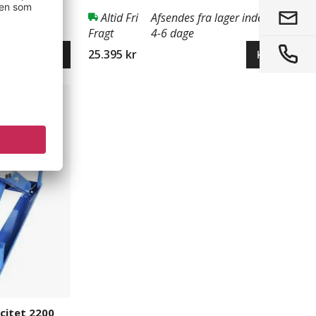
r inden for
Altid Fri
Afsendes fra lager inden for
Fragt
4-6 dage
25.395 kr
Køb nu
Køb nu
citet 2200