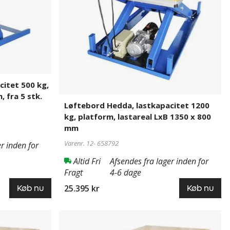
platform,
lastareal
LxB
1350
x
800
mm
itet 500 kg,
 fra 5 stk.
Løftebord Hedda, lastkapacitet 1200
kg, platform, lastareal LxB 1350 x 800
mm
Varenr. 12-
658792
r inden for
Altid Fri
Afsendes fra lager inden for
Fragt
4-6 dage
25.395 kr
Køb nu
Køb nu
Løftebord
658811
Hedda,