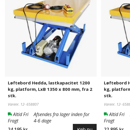
lastkapacitet
lastkapacitet
1200
1200
kg,
kg,
platform,
platform,
LxB
LxB
1350
1350
x
x
800
800
mm,
mm,
fra
fra
2
5
stk.
stk.
Løftebord Hedda, lastkapacitet 1200
Løftebord H
kg, platform, LxB 1350 x 800 mm, fra 2
kg, platfor
stk.
stk.
Varenr. 12-
658807
Varenr. 12-
658
Altid Fri
Afsendes fra lager inden for
Altid Fri
Fragt
4-6 dage
Fragt
24.195 kr
22.895 kr
Køb nu