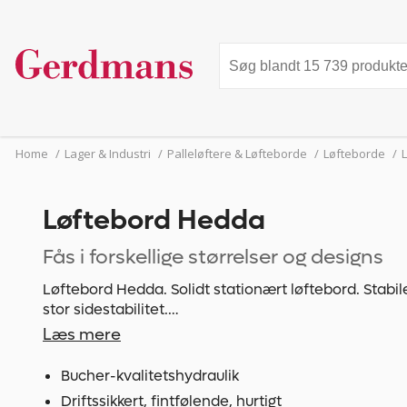
Home
/
Lager & Industri
/
Palleløftere & Løfteborde
/
Løfteborde
/
Løftebord Hedda
Fås i forskellige størrelser og designs
Løftebord Hedda. Solidt stationært løftebord. Stabil
stor sidestabilitet.
Manuelt betjeningselement med op-og-ned-knap og 
Læs mere
løftning og sænkning.
Rolig drift takket være sikker føring af saksene via n
Bucher-kvalitetshydraulik
underramme.
Driftssikkert, fintfølende, hurtigt