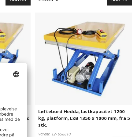
Løftebord
658810
Hedda,
lastkapacitet
1200
kg,
platform,
LxB
1350
x
1000
mm,
fra
5
stk.
citet 1200
Løftebord Hedda, lastkapacitet 1200
000 mm, fra 2
kg, platform, LxB 1350 x 1000 mm, fra 5
stk.
Varenr. 12-
658810