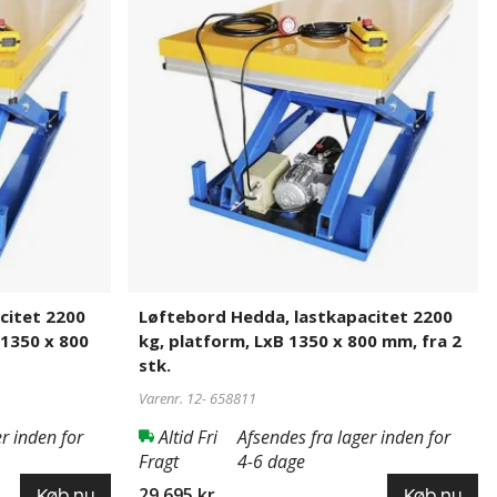
lastkapacitet
2200
kg,
platform,
LxB
1350
x
800
mm,
fra
2
stk.
citet 2200
Løftebord Hedda, lastkapacitet 2200
 1350 x 800
kg, platform, LxB 1350 x 800 mm, fra 2
stk.
Varenr. 12-
658811
r inden for
Altid Fri
Afsendes fra lager inden for
Fragt
4-6 dage
29.695 kr
Køb nu
Køb nu