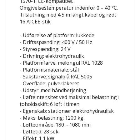
1570-1. CE-kompatibel.
Omgivelsestemperatur indenfor 0 – 40 °C.
Tilslutning med 4,5 m langt kabel og rødt
16 A-CEE-stik.
- Udførelse af platform: lukkede
- Driftsspænding: 400 V / 50 Hz
- Styrespænding: 24 V
- Drivning: elektrohydraulik
- Platformfarve: melongul RAL 1028
- Platformsmateriale: stål
- Saksfarve: signalblå RAL 5005
- Overflade: pulverlakeret
- Udstyr: med håndbetjening
- Løfteintensitet ved maksimal belastning i
toholdsskift: 6 løft i timen
- Egenskab: stationær
elektrohydraulisk
- Maks. belastning: 1200 kg
- Løfteområde: 180 – 1080 mm
- Løftetid: 28 sek
- Effekt: 1,1 kW