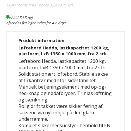
Ekskl.moms (Inkl. moms
33.493,75 kr
)
Altid Fri Fragt
Afsendes fra lager inden for 4-6 dage
Produkt information
Løftebord Hedda, lastkapacitet 1200 kg,
platform, LxB 1350 x 1000 mm, fra 2 stk.
Løftebord Hedda, lastkapacitet 1200 kg,
platform, LxB 1350 x 1000 mm, fra 2 stk..
Solidt stationært løftebord. Stabile sakse
af firkantrør med stor sidestabilitet.
Manuelt betjeningselement med op-og-
ned-knap og nødafbryder. Trinløs løftning
og sænkning.
Rolig drift takket være sikker føring af
saksene via nylonhjul på den glatte
underramme.
Komplet sikkerhedsudstyr i henhold til EN