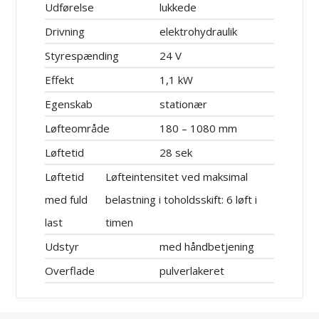
Udførelse
lukkede
Drivning
elektrohydraulik
Styrespænding
24 V
Effekt
1,1 kW
Egenskab
stationær
Løfteområde
180 – 1080 mm
Løftetid
28 sek
Løftetid
Løfteintensitet ved maksimal
med fuld
belastning i toholdsskift: 6 løft i
last
timen
Udstyr
med håndbetjening
Overflade
pulverlakeret