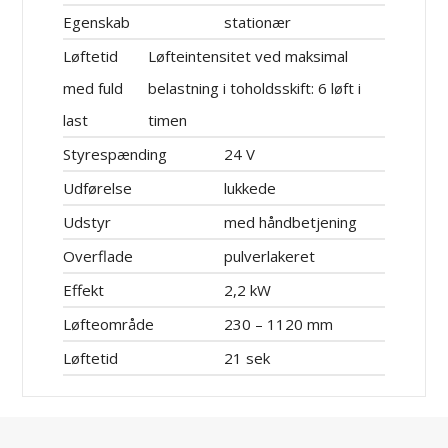
Egenskab
stationær
Løftetid
Løfteintensitet ved maksimal
med fuld
belastning i toholdsskift: 6 løft i
last
timen
Styrespænding
24 V
Udførelse
lukkede
Udstyr
med håndbetjening
Overflade
pulverlakeret
Effekt
2,2 kW
Løfteområde
230 – 1120 mm
Løftetid
21 sek