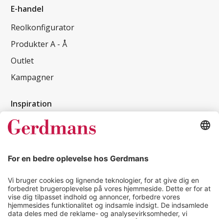
E-handel
Reolkonfigurator
Produkter A - Å
Outlet
Kampagner
Inspiration
Kundereferencer
Magasin
Tips & guides
Kontakt
salg@gerdmans.dk
49 18 07 07