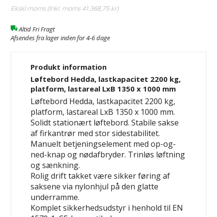
Ekskl.moms (Inkl. moms
41.368,75 kr
)
Altid Fri Fragt
Afsendes fra lager inden for 4-6 dage
Produkt information
Løftebord Hedda, lastkapacitet 2200 kg,
platform, lastareal LxB 1350 x 1000 mm
Løftebord Hedda, lastkapacitet 2200 kg,
platform, lastareal LxB 1350 x 1000 mm.
Solidt stationært løftebord. Stabile sakse
af firkantrør med stor sidestabilitet.
Manuelt betjeningselement med op-og-
ned-knap og nødafbryder. Trinløs løftning
og sænkning.
Rolig drift takket være sikker føring af
saksene via nylonhjul på den glatte
underramme.
Komplet sikkerhedsudstyr i henhold til EN