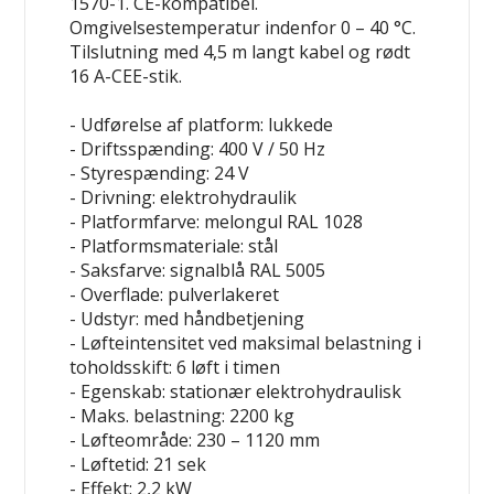
1570-1. CE-kompatibel.
Omgivelsestemperatur indenfor 0 – 40 °C.
Tilslutning med 4,5 m langt kabel og rødt
16 A-CEE-stik.
- Udførelse af platform: lukkede
- Driftsspænding: 400 V / 50 Hz
- Styrespænding: 24 V
- Drivning: elektrohydraulik
- Platformfarve: melongul RAL 1028
- Platformsmateriale: stål
- Saksfarve: signalblå RAL 5005
- Overflade: pulverlakeret
- Udstyr: med håndbetjening
- Løfteintensitet ved maksimal belastning i
toholdsskift: 6 løft i timen
- Egenskab: stationær
elektrohydraulisk
- Maks. belastning: 2200 kg
- Løfteområde: 230 – 1120 mm
- Løftetid: 21 sek
- Effekt: 2,2 kW