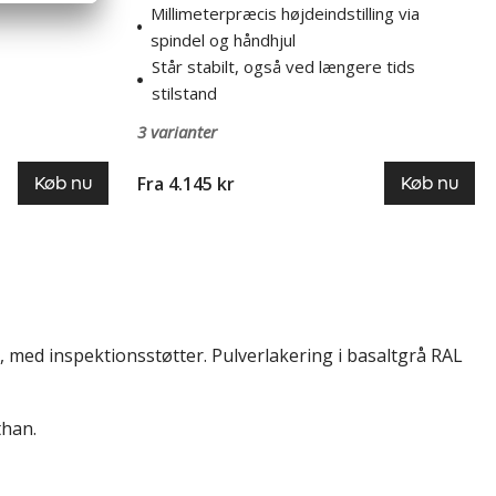
Millimeterpræcis højdeindstilling via
spindel og håndhjul
Står stabilt, også ved længere tids
stilstand
3 varianter
Fra 4.145 kr
Køb nu
Køb nu
, med inspektionsstøtter. Pulverlakering i basaltgrå RAL
than.