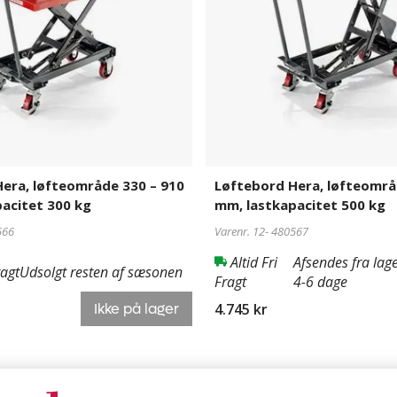
910
mm,
lastkapacitet
500
kg
era, løfteområde 330 – 910
Løftebord Hera, løfteområ
acitet 300 kg
mm, lastkapacitet 500 kg
566
Varenr. 12-
480567
Altid Fri
Afsendes fra lage
ragt
Udsolgt resten af sæsonen
Fragt
4-6 dage
4.745 kr
Ikke på lager