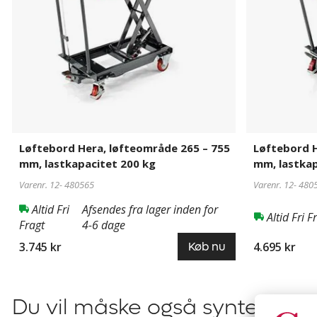
755
910
mm,
mm,
lastkapacitet
lastkapacitet
200
300
kg
kg
Løftebord Hera, løfteområde 265 – 755
Løftebord H
mm, lastkapacitet 200 kg
mm, lastkap
Varenr. 12-
480565
Varenr. 12-
480
Altid Fri
Afsendes fra lager inden for
Altid Fri F
Fragt
4-6 dage
3.745 kr
4.695 kr
Køb nu
Du vil måske også syntes om