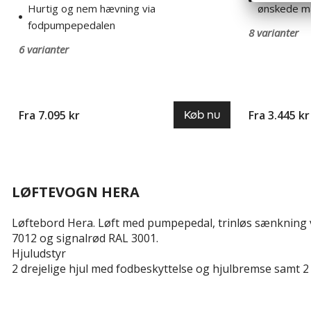
Hurtig og nem hævning via
ønskede m
fodpumpepedalen
8 varianter
6 varianter
Fra 7.095 kr
Fra 3.445 kr
Køb nu
LØFTEVOGN HERA
Løftebord Hera. Løft med pumpepedal, trinløs sænkning vi
7012 og signalrød RAL 3001.
Hjuludstyr
2 drejelige hjul med fodbeskyttelse og hjulbremse samt 2 f