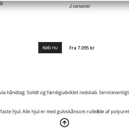
ål
2 varianter
Fra 7.095 kr
Køb nu
a håndtag. Solidt og færdigudviklet redskab. Servicevenligt
aste hjul. Alle hjul er med gulvskånsom rulleflade af polyure