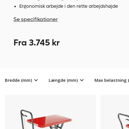
Ergonomisk arbejde i den rette arbejdshøjde
Se specifikationer
Fra 3.745 kr
Bredde (mm)
Længde (mm)
Max belastning 
Løftebord
480565
Løftebord
480566
Hera,
Hera,
løfteområde
løfteområde
265
330
–
–