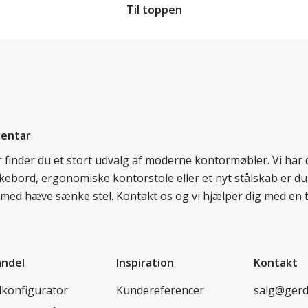
Til toppen
ventar
er finder du et stort udvalg af moderne kontormøbler. Vi ha
nkebord, ergonomiske kontorstole eller et nyt stålskab er du
rd med hæve sænke stel. Kontakt os og vi hjælper dig med en 
andel
Inspiration
Kontakt
lkonfigurator
Kundereferencer
salg@ger