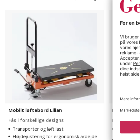
Mobilt
Løftevogn
løftebord
Molly
Lilian
Mobilt løftebord Lilian
Løftevogn 
Fås i forskellige designs
Flere varian
Transporter og løft last
Stærke og 
Højdejustering for ergonomisk arbejde
Indstilles 