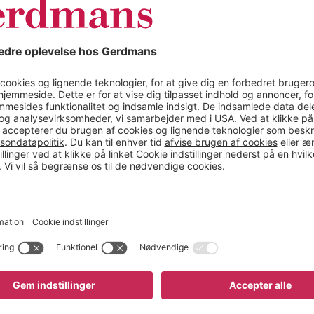
Mobilt
løftebord,
enkeltsaks,
fodpumpe
Molly
Mobilt løftebord, enkeltsa
fodpumpe
ter, kapacitet 150-1000 kg
Kap. 200 / 500 kg
fleksible løftebordvogne
Premium model
nemt i højden efter dine