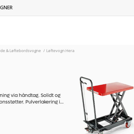
GNER
rde & Løftebordsvogne
/
Løftevogn Hera
ing via håndtag. Solidt og
nsstøtter. Pulverlakering i
 2 faste hjul. Alle hjul er