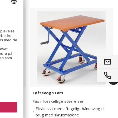
Løftevogn
Lars
ks,
Løftevogn Lars
Fås i forskellige størrelser
Eksklusivt med aftageligt håndsving til
brug med skruemaskine