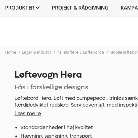
PRODUKTER
PROJEKT & RÅDGIVNING
KAMPA
Home
/
Lager & Industri
/
Palleløftere & Løfteborde
/
Mobile løftebo
Løftevogn Hera
Fås i forskellige designs
Løftebord Hera. Løft med pumpepedal, trinløs sænkn
færdigudviklet redskab. Servicevenligt, med inspektio
basaltgrå RAL 7012 og signalrød RAL 3001.
Læs mere
Hjuludstyr
2 drejelige hjul med fodbeskyttelse og hjulbremse samt
Standardenheder i høj kvalitet
med gulvskånsom rulleflade af polyurethan.
Hævning, sænkning, transport