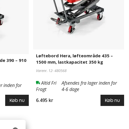
1500
mm,
lastkapacitet
350
kg
Løftebord Hera, løfteområde 435 –
de 390 – 910
1500 mm, lastkapacitet 350 kg
Varenr. 12-
480568
Altid Fri
Afsendes fra lager inden for
r inden for
Fragt
4-6 dage
6.495 kr
Køb nu
Køb nu