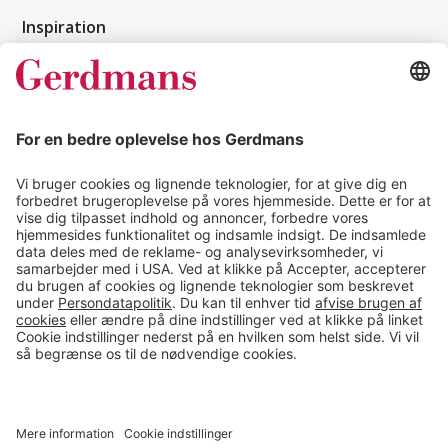
Inspiration
Kundereferencer
Magasin
Tips & guides
Kontakt
salg@gerdmans.dk
49 18 07 07
Salgsafdeling åbningstider
08.00-16.00
© 2026 Gerdmans Kontor- & Lagerudstyr A/S Alle priser er ekskl.