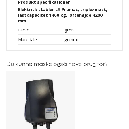
Produkt specifikationer
Elektrisk stabler LX Pramac, triplexmast,
lastkapacitet 1400 kg, løftehøjde 4200
mm
Farve
grøn
Materiale
gummi
Du kunne måske også have brug for?
Oplader
til
Elektrisk
stabler
LX
Pramac