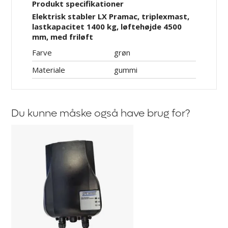
Produkt specifikationer
Elektrisk stabler LX Pramac, triplexmast,
lastkapacitet 1400 kg, løftehøjde 4500
mm, med friløft
Farve
grøn
Materiale
gummi
Du kunne måske også have brug for?
Oplader
til
Elektrisk
stabler
LX
Pramac