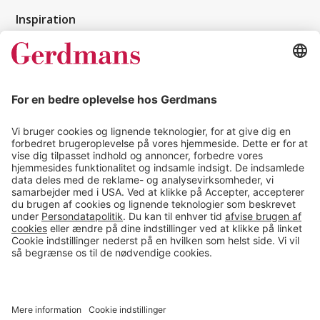
Inspiration
Kundereferencer
Magasin
Tips & guides
Kontakt
salg@gerdmans.dk
49 18 07 07
Salgsafdeling åbningstider
08.00-16.00
© 2026 Gerdmans Kontor- & Lagerudstyr A/S Alle priser er ekskl.