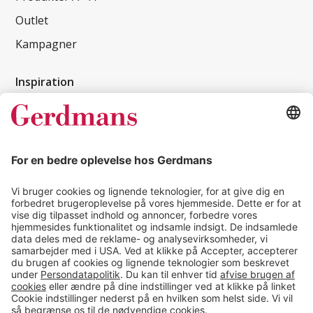
Outlet
Kampagner
Inspiration
Kundereferencer
Magasin
Tips & guides
Kontakt
salg@gerdmans.dk
49 18 07 07
Salgsafdeling åbningstider
08.00-16.00