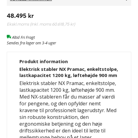
48.495 kr
Ekskl.moms (Inkl. moms
60.618,75 kr
)
Altid Fri Fragt
Sendes fra lager om 3-4 uger
Produkt information
Elektrisk stabler NX Pramac, enkeltstolpe,
lastkapacitet 1200 kg, løftehøjde 900 mm
Elektrisk stabler NX Pramac, enkeltstolpe,
lastkapacitet 1200 kg, løftehøjde 900 mm.
Med NX-stableren får du masser af værdi
for pengene, og den opfylder nemt
kravene til professionelt lagerudstyr. Med
sin robuste konstruktion, den
ergonomiske betjening og den høje
driftssikkerhed er den ideel til lette til
mellemtunge behov på et lager.