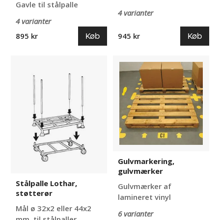
Gavle til stålpalle
4 varianter
4 varianter
Køb
Køb
895 kr
945 kr
Stålpalle
Gulvmarkering,
Lothar,
gulvmærker
støtterør
Gulvmarkering,
gulvmærker
Stålpalle Lothar,
Gulvmærker af
støtterør
lamineret vinyl
Mål ø 32x2 eller 44x2
6 varianter
mm, til stålpaller