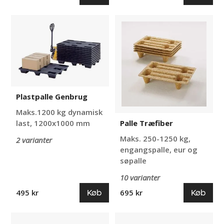
Plastpalle
Palle
Genbrug
Træfiber
Plastpalle Genbrug
Maks.1200 kg dynamisk
Palle Træfiber
last, 1200x1000 mm
Maks. 250-1250 kg,
2 varianter
engangspalle, eur og
søpalle
10 varianter
Køb
Køb
495 kr
695 kr
Palle
Stålpalle