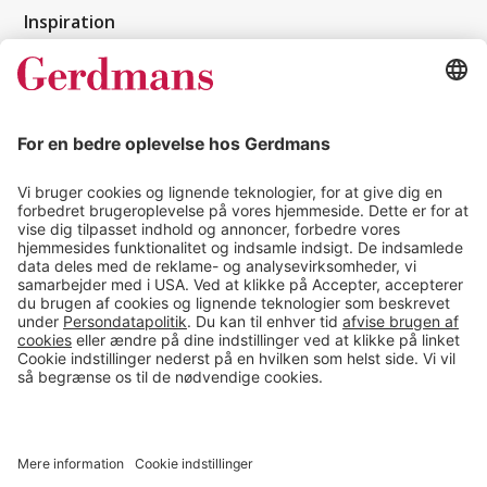
Inspiration
Kundereferencer
Magasin
Tips & guides
Kontakt
salg@gerdmans.dk
49 18 07 07
Salgsafdeling åbningstider
08.00-16.00
© 2026 Gerdmans Kontor- & Lagerudstyr A/S Alle priser er ekskl.