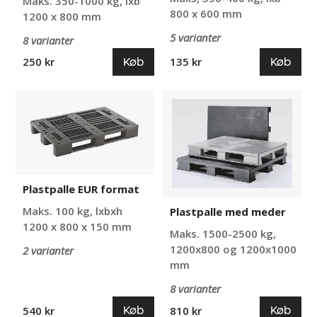
Maks. 350-1000 kg, lxb
800 x 600 mm
1200 x 800 mm
5 varianter
8 varianter
Køb
Køb
250 kr
135 kr
Plastpalle
Plastpalle
EUR
med
format
meder
Plastpalle EUR format
Maks. 100 kg, lxbxh
Plastpalle med meder
1200 x 800 x 150 mm
Maks. 1500-2500 kg,
1200x800 og 1200x1000
2 varianter
mm
8 varianter
Køb
Køb
540 kr
810 kr