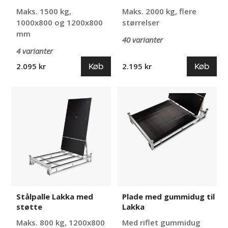
Maks. 1500 kg,
Maks. 2000 kg, flere
1000x800 og 1200x800
størrelser
mm
40 varianter
4 varianter
Køb
Køb
2.095 kr
2.195 kr
Stålpalle
Plade
Lakka
med
med
gummidug
støtte
til
Lakka
Stålpalle Lakka med
Plade med gummidug til
støtte
Lakka
Maks. 800 kg, 1200x800
Med riflet gummidug