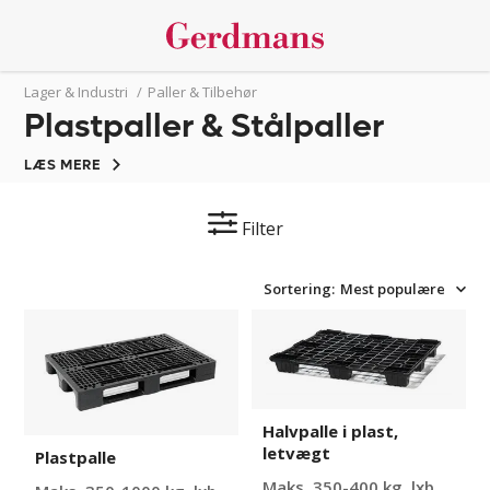
Lager & Industri
/
Paller & Tilbehør
Plastpaller & Stålpaller
LÆS MERE
Filter
Sortering:
Mest populære
Plastpalle
Halvpalle
i
plast,
letvægt
Halvpalle i plast,
letvægt
Plastpalle
Maks, 350-400 kg, lxb