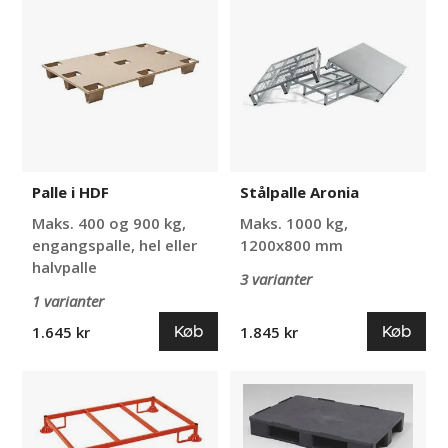
i
Aronia
HDF
Palle i HDF
Stålpalle Aronia
Maks. 400 og 900 kg,
Maks. 1000 kg,
engangspalle, hel eller
1200x800 mm
halvpalle
3 varianter
1 varianter
Køb
Køb
1.645 kr
1.845 kr
Stålpalle
Plastpalle
Lothar
Alvera