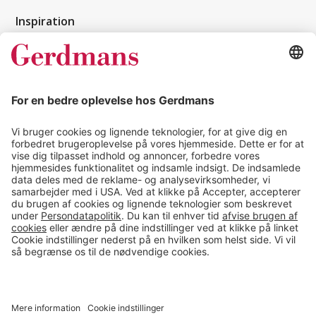
Inspiration
Kundereferencer
Magasin
Tips & guides
Kontakt
salg@gerdmans.dk
49 18 07 07
Salgsafdeling åbningstider
08.00-16.00
© 2026 Gerdmans Kontor- & Lagerudstyr A/S Alle priser er ekskl.