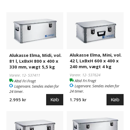
Alukasse
537411
Alukasse
537624
Elma,
Elma,
Midi,
Mini,
vol.
vol.
81
42
l,
l,
LxBxH
LxBxH
Alukasse Elma, Mini, vol.
Alukasse Elma, Midi, vol.
800
600
42 l, LxBxH 600 x 400 x
81 l, LxBxH 800 x 400 x
x
x
240 mm, vægt 4 kg
330 mm, vægt 5,5 kg
400
400
Varenr. 12-
537624
Varenr. 12-
537411
x
x
Altid Fri Fragt
Altid Fri Fragt
330
240
Lagervare. Sendes inden for
Lagervare. Sendes inden for
mm,
mm,
24 timer.
24 timer.
vægt
vægt
Køb
Køb
2.995 kr
1.795 kr
5,5
4
kg
kg
Alukasse
117048
Alukasse
537209
Elma,
Elma,
Mini
Maxi,