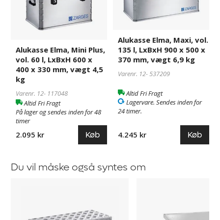
Plus,
vol.
vol.
135
60
l,
l,
LxBxH
Alukasse Elma, Maxi, vol.
LxBxH
900
135 l, LxBxH 900 x 500 x
Alukasse Elma, Mini Plus,
600
x
370 mm, vægt 6,9 kg
vol. 60 l, LxBxH 600 x
400 x 330 mm, vægt 4,5
x
500
Varenr. 12-
537209
kg
400
x
x
370
Altid Fri Fragt
Varenr. 12-
117048
330
mm,
Lagervare. Sendes inden for
Altid Fri Fragt
24 timer.
På lager og sendes inden for 48
mm,
vægt
timer
vægt
6,9
4,5
kg
Køb
Køb
4.245 kr
2.095 kr
kg
Du vil måske også syntes om
Aluminiumskasse
Aluminiumskasse
Aldo
Gabriel