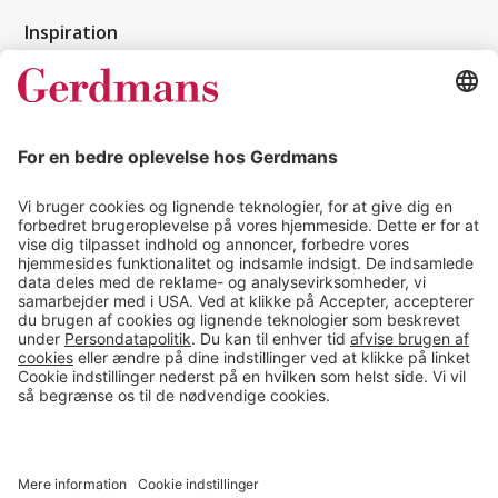
Inspiration
Kundereferencer
Magasin
Tips & guides
Kontakt
salg@gerdmans.dk
49 18 07 07
Salgsafdeling åbningstider
08.00-16.00
© 2026 Gerdmans Kontor- & Lagerudstyr A/S Alle priser er ekskl.