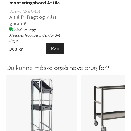
monteringsbord Attila
Varenr. 12-
817454
Altid fri fragt og 7 års
garanti!
Altid Fri Fragt
Afsendes fra lager inden for 3-4
dage
Køb
300 kr
Du kunne måske også have brug for?
Bakkevogn
Rullebord
Freke
Attila