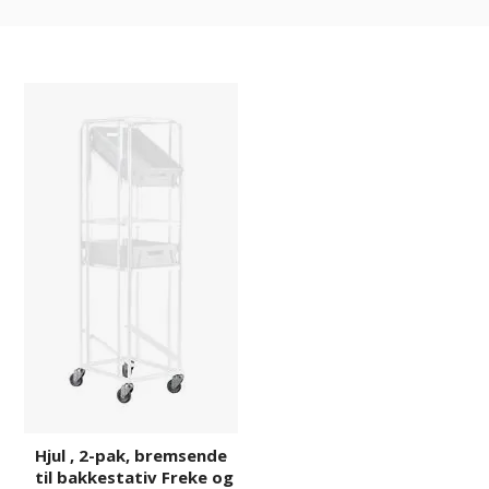
Hjul
817454
,
2-
pak,
bremsende
til
bakkestativ
Freke
og
monteringsbord
Attila
Hjul , 2-pak, bremsende
til bakkestativ Freke og