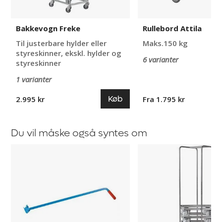
Bakkevogn Freke
Rullebord Attila
Til justerbare hylder eller
Maks.150 kg
styreskinner, ekskl. hylder og
6 varianter
styreskinner
1 varianter
Køb
2.995 kr
Fra 1.795 kr
Du vil måske også syntes om
Trækstang
Stativ
til
til
Rullevogn
rullevogn
Durin