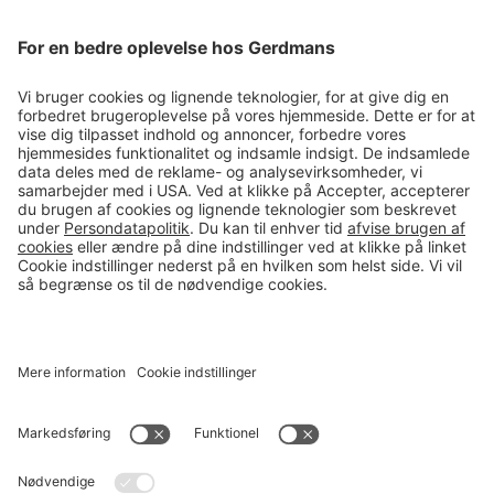
Magasin
Tips & guides
Kontakt
salg@gerdmans.dk
49 18 07 07
Salgsafdeling åbningstider
08.00-16.00
© 2026 Gerdmans Kontor- & Lagerudstyr A/S Alle priser er ekskl.
moms
En virksomhed i TAKKT-gruppen
Cookie indstillinger