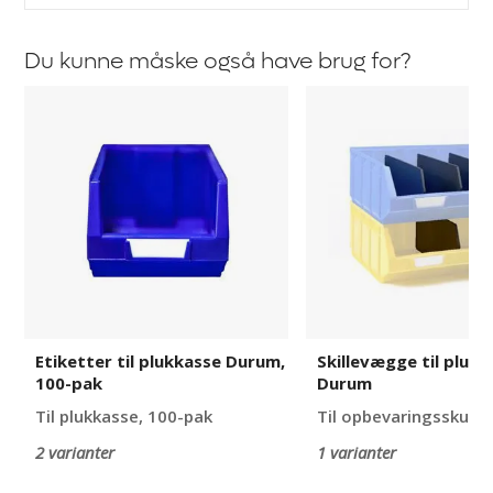
Du kunne måske også have brug for?
Etiketter
Skillevægge
til
til
plukkasse
plukkasse
Durum,
Durum
100-
pak
Etiketter til plukkasse Durum,
Skillevægge til pluk
100-pak
Durum
Til plukkasse, 100-pak
Til opbevaringsskuffe
2 varianter
1 varianter