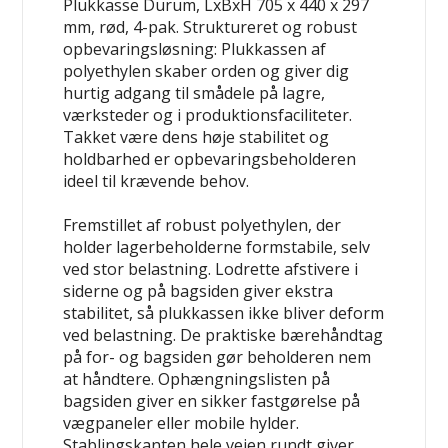
Plukkasse Durum, LxBxH 705 x 440 x 297
mm, rød, 4-pak. Struktureret og robust
opbevaringsløsning: Plukkassen af
polyethylen skaber orden og giver dig
hurtig adgang til smådele på lagre,
værksteder og i produktionsfaciliteter.
Takket være dens høje stabilitet og
holdbarhed er opbevaringsbeholderen
ideel til krævende behov.
Fremstillet af robust polyethylen, der
holder lagerbeholderne formstabile, selv
ved stor belastning. Lodrette afstivere i
siderne og på bagsiden giver ekstra
stabilitet, så plukkassen ikke bliver deform
ved belastning. De praktiske bærehåndtag
på for- og bagsiden gør beholderen nem
at håndtere. Ophængningslisten på
bagsiden giver en sikker
fastgørelse på
vægpaneler eller mobile hylder
.
Stablingskanten hele vejen rundt
giver