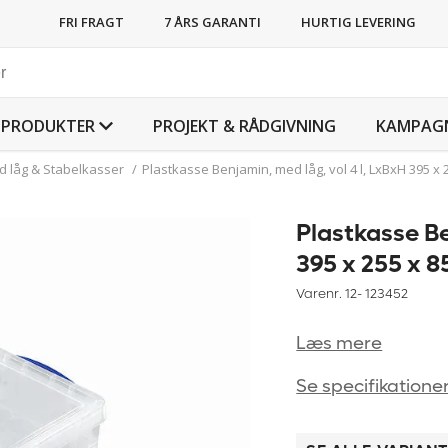
FRI FRAGT
7 ÅRS GARANTI
HURTIG LEVERING
PRODUKTER
PROJEKT & RÅDGIVNING
KAMPAG
d låg & Stabelkasser
/
Plastkasse Benjamin, med låg, vol 4 l, LxBxH 395 x 
Plastkasse Be
395 x 255 x 8
Varenr. 12-
123452
Læs mere
Se specifikatione