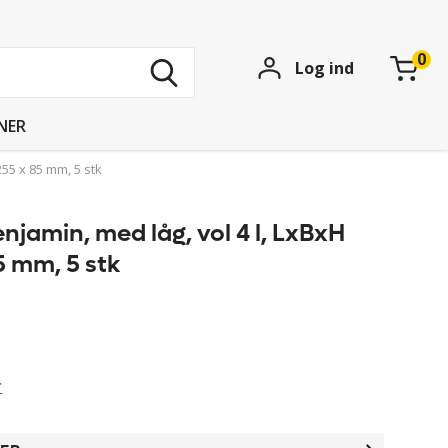
Søg
Log ind
blandt
15
739
NER
produkter
255 x 85 mm, 5 stk
njamin, med låg, vol 4 l, LxBxH
5 mm, 5 stk
r