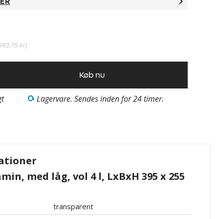
TER
593,75 kr
)
Køb nu
gt
Lagervare. Sendes inden for 24 timer.
ationer
min, med låg, vol 4 l, LxBxH 395 x 255
transparent