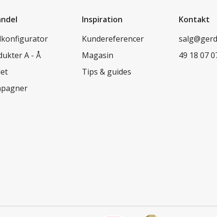
andel
Inspiration
Kontakt
lkonfigurator
Kundereferencer
salg@ger
ukter A - Å
Magasin
49 18 07 0
let
Tips & guides
pagner