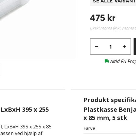
SE ALLE VARIAN
475 kr
Ekskl.moms (Inkl. moms
Altid Fri Fra
Produkt specifik
 LxBxH 395 x 255
Plastkasse Benja
x 85 mm, 5 stk
l, LxBxH 395 x 255 x 85
Farve
kassen ved hjælp af