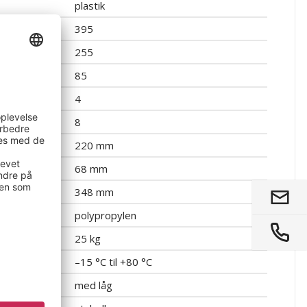
plastik
395
255
85
4
8
220 mm
68 mm
348 mm
polypropylen
stning
25 kg
d
–15 °C til +80 °C
med låg