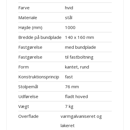
Farve
hvid
Materiale
stål
Højde (mm)
1000
Bredde på bundplade
140 x 160 mm
Fastgørelse
med bundplade
Fastgørelse
til fastboltning
Form
kantet, rund
Konstruktionsprincip
fast
Stolpemål
76 mm
Udførelse
fladt hoved
Vægt
7 kg
Overflade
varmgalvaniseret og
lakeret