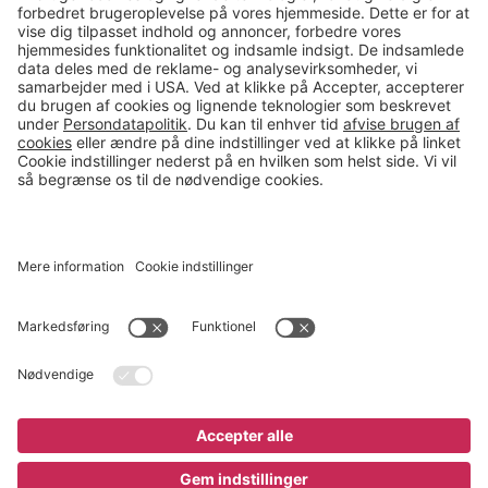
salg@gerdmans.dk
49 18 07 07
Salgsafdeling åbningstider
08.00-16.00
© 2026 Gerdmans Kontor- & Lagerudstyr A/S Alle priser er ekskl.
moms
En virksomhed i TAKKT-gruppen
Cookie indstillinger
Ikke på lager
895 kr